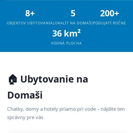
8+
5
200+
OBJEKTOV UBYTOVANIA
LOKALÍT NA DOMAŠI
PODUJATÍ ROČNE
36 km²
VODNÁ PLOCHA
🏠 Ubytovanie na
Domaši
Chatky, domy a hotely priamo pri vode – nájdite ten
správny pre vás