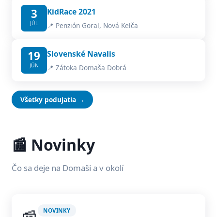
3
KidRace 2021
JÚL
📍 Penzión Goral, Nová Kelča
19
Slovenské Navalis
JÚN
📍 Zátoka Domaša Dobrá
Všetky podujatia →
📰 Novinky
Čo sa deje na Domaši a v okolí
NOVINKY