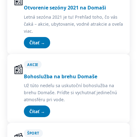
📰
Otvorenie sezóny 2021 na Domaši
Letná sezóna 2021 je tu! Prehľad toho, čo vás
čaká – akcie, ubytovanie, vodné atrakcie a oveľa
viac.
Čítať →
📰
AKCIE
Bohoslužba na brehu Domaše
Už túto nedeľu sa uskutoční bohoslužba na
brehu Domaše. Príďte si vychutnať jedinečnú
atmosféru pri vode.
Čítať →
ŠPORT