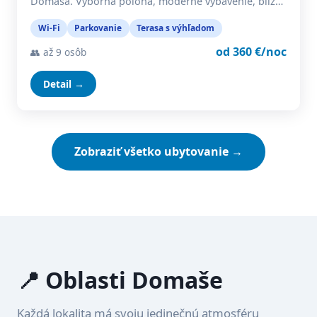
Domaša. Výborná poloha, moderné vybavenie, blíz…
Wi-Fi
Parkovanie
Terasa s výhľadom
od 360 €/noc
👥 až 9 osôb
Detail →
Zobraziť všetko ubytovanie →
📍 Oblasti Domaše
Každá lokalita má svoju jedinečnú atmosféru