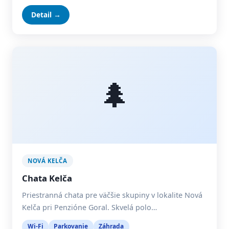
Detail →
🌲
NOVÁ KELČA
Chata Kelča
Priestranná chata pre väčšie skupiny v lokalite Nová
Kelča pri Penzióne Goral. Skvelá polo…
Wi-Fi
Parkovanie
Záhrada