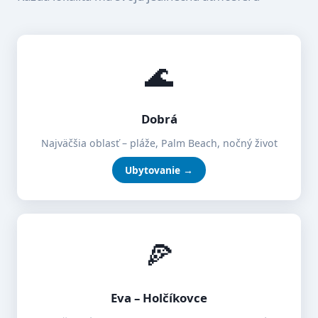
🌊
Dobrá
Najväčšia oblasť – pláže, Palm Beach, nočný život
Ubytovanie →
🍕
Eva – Holčíkovce