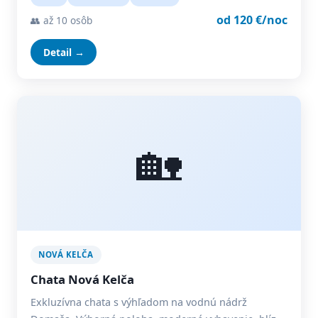
od 120 €/noc
👥 až 10 osôb
Detail →
🏡
NOVÁ KELČA
Chata Nová Kelča
Exkluzívna chata s výhľadom na vodnú nádrž