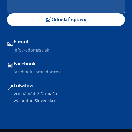
📨 Odoslať správu
E-mail
📧
info@edomasa.sk
Facebook
📘
facebook.com/edomasa
Lokalita
📍
Vodná nádrž Domaša
Východné Slovensko