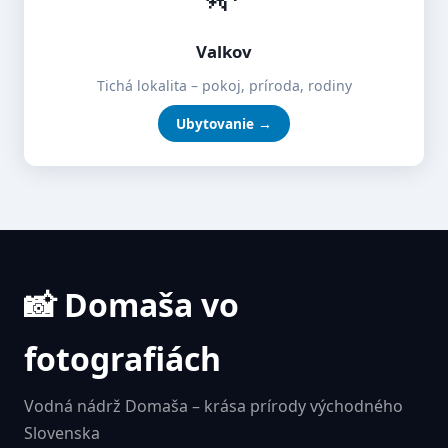
Valkov
Tichá lokalita – pokoj, príroda, rodiny
Ubytovanie →
📸 Domaša vo
fotografiách
Vodná nádrž Domaša – krása prírody východného
Slovenska