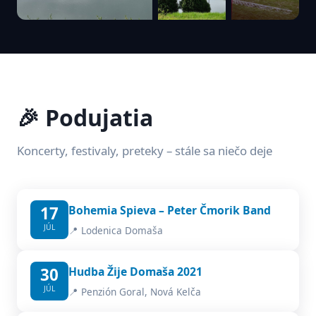
🎉 Podujatia
Koncerty, festivaly, preteky – stále sa niečo deje
17
Bohemia Spieva – Peter Čmorik Band
JÚL
📍 Lodenica Domaša
30
Hudba Žije Domaša 2021
JÚL
📍 Penzión Goral, Nová Kelča