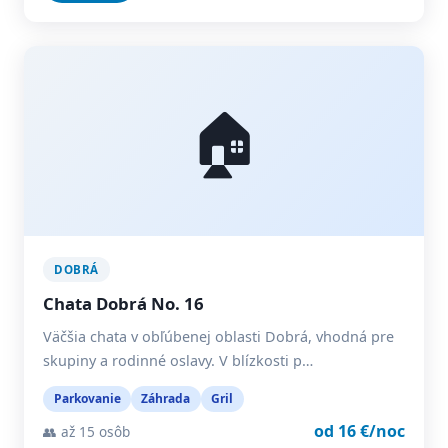
🏠
DOBRÁ
Chata Dobrá No. 16
Väčšia chata v obľúbenej oblasti Dobrá, vhodná pre
skupiny a rodinné oslavy. V blízkosti p…
Parkovanie
Záhrada
Gril
od 16 €/noc
👥 až 15 osôb