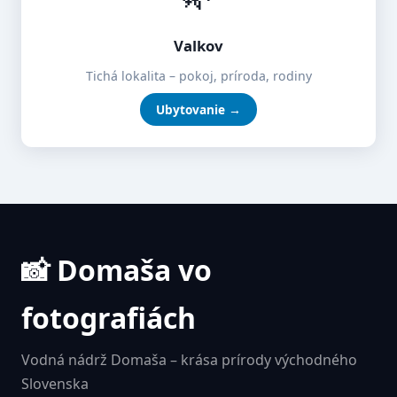
Valkov
Tichá lokalita – pokoj, príroda, rodiny
Ubytovanie →
📸 Domaša vo
fotografiách
Vodná nádrž Domaša – krása prírody východného
Slovenska