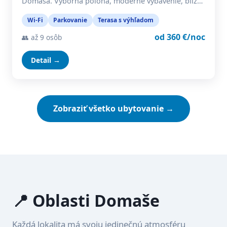
Domaša. Výborná poloha, moderné vybavenie, blíz…
Wi-Fi
Parkovanie
Terasa s výhľadom
od 360 €/noc
👥 až 9 osôb
Detail →
Zobraziť všetko ubytovanie →
📍 Oblasti Domaše
Každá lokalita má svoju jedinečnú atmosféru