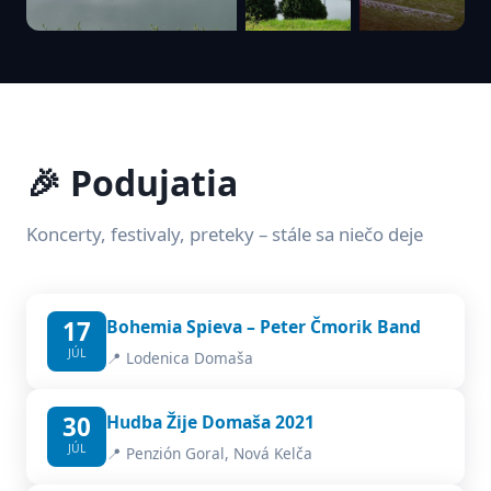
🎉 Podujatia
Koncerty, festivaly, preteky – stále sa niečo deje
17
Bohemia Spieva – Peter Čmorik Band
JÚL
📍 Lodenica Domaša
30
Hudba Žije Domaša 2021
JÚL
📍 Penzión Goral, Nová Kelča