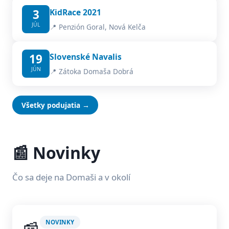
3
KidRace 2021
JÚL
📍 Penzión Goral, Nová Kelča
19
Slovenské Navalis
JÚN
📍 Zátoka Domaša Dobrá
Všetky podujatia →
📰 Novinky
Čo sa deje na Domaši a v okolí
NOVINKY