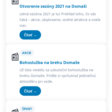
📰
Otvorenie sezóny 2021 na Domaši
Letná sezóna 2021 je tu! Prehľad toho, čo vás
čaká – akcie, ubytovanie, vodné atrakcie a oveľa
viac.
Čítať →
📰
AKCIE
Bohoslužba na brehu Domaše
Už túto nedeľu sa uskutoční bohoslužba na
brehu Domaše. Príďte si vychutnať jedinečnú
atmosféru pri vode.
Čítať →
ŠPORT