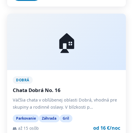
🏠
DOBRÁ
Chata Dobrá No. 16
Väčšia chata v obľúbenej oblasti Dobrá, vhodná pre
skupiny a rodinné oslavy. V blízkosti p…
Parkovanie
Záhrada
Gril
od 16 €/noc
👥 až 15 osôb