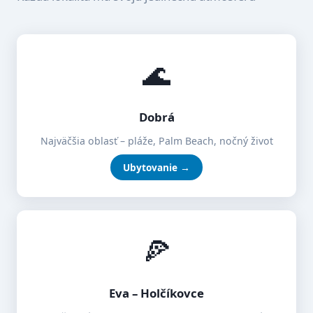
🌊
Dobrá
Najväčšia oblasť – pláže, Palm Beach, nočný život
Ubytovanie →
🍕
Eva – Holčíkovce