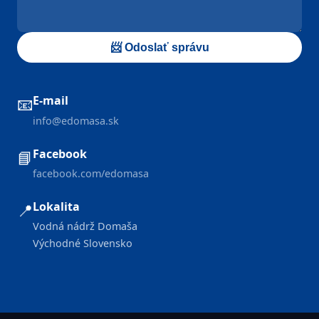
📨 Odoslať správu
E-mail
📧
info@edomasa.sk
Facebook
📘
facebook.com/edomasa
Lokalita
📍
Vodná nádrž Domaša
Východné Slovensko