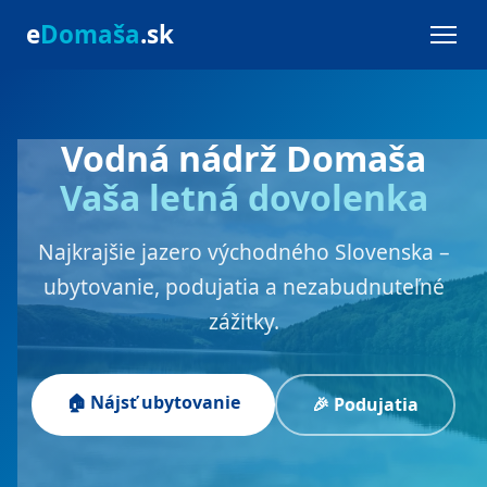
e
Domaša
.sk
Vodná nádrž Domaša
Vaša letná dovolenka
Najkrajšie jazero východného Slovenska –
ubytovanie, podujatia a nezabudnuteľné
zážitky.
🏠 Nájsť ubytovanie
🎉 Podujatia