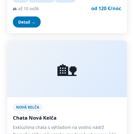
od 120 €/noc
👥 až 10 osôb
Detail →
🏡
NOVÁ KELČA
Chata Nová Kelča
Exkluzívna chata s výhľadom na vodnú nádrž