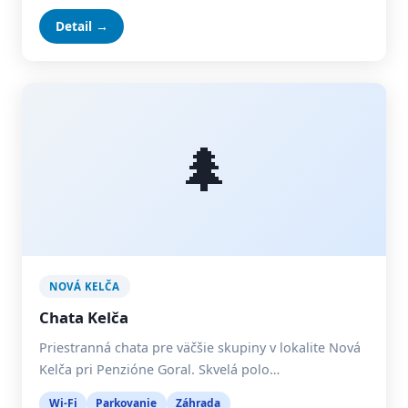
Detail →
🌲
NOVÁ KELČA
Chata Kelča
Priestranná chata pre väčšie skupiny v lokalite Nová
Kelča pri Penzióne Goral. Skvelá polo…
Wi-Fi
Parkovanie
Záhrada