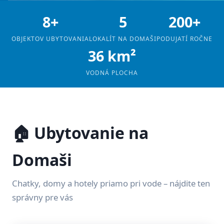
8+
5
200+
OBJEKTOV UBYTOVANIA
LOKALÍT NA DOMAŠI
PODUJATÍ ROČNE
36 km²
VODNÁ PLOCHA
🏠 Ubytovanie na
Domaši
Chatky, domy a hotely priamo pri vode – nájdite ten
správny pre vás