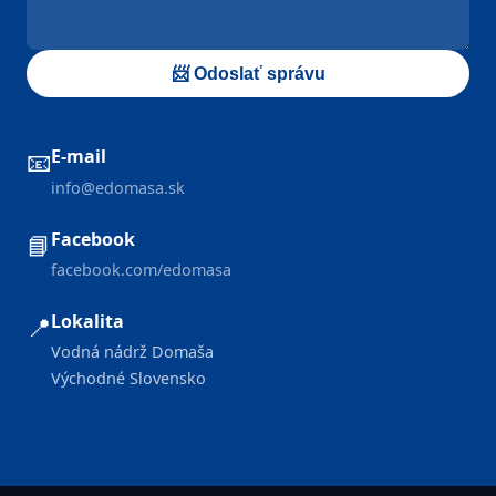
📨 Odoslať správu
E-mail
📧
info@edomasa.sk
Facebook
📘
facebook.com/edomasa
Lokalita
📍
Vodná nádrž Domaša
Východné Slovensko