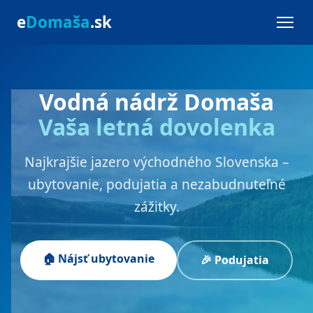
e
Domaša
.sk
Vodná nádrž Domaša
Vaša letná dovolenka
Najkrajšie jazero východného Slovenska –
ubytovanie, podujatia a nezabudnuteľné
zážitky.
🏠 Nájsť ubytovanie
🎉 Podujatia