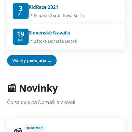
3
KidRace 2021
JÚL
📍 Penzión Goral, Nová Kelča
19
Slovenské Navalis
JÚN
📍 Zátoka Domaša Dobrá
Všetky podujatia →
📰 Novinky
Čo sa deje na Domaši a v okolí
NOVINKY