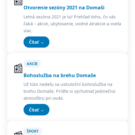
📰
Otvorenie sezóny 2021 na Domaši
Letná sezóna 2021 je tu! Prehľad toho, čo vás
čaká – akcie, ubytovanie, vodné atrakcie a oveľa
viac.
Čítať →
📰
AKCIE
Bohoslužba na brehu Domaše
Už túto nedeľu sa uskutoční bohoslužba na
brehu Domaše. Príďte si vychutnať jedinečnú
atmosféru pri vode.
Čítať →
ŠPORT