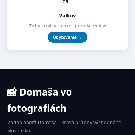
Valkov
Tichá lokalita – pokoj, príroda, rodiny
Ubytovanie →
📸 Domaša vo
fotografiách
Vodná nádrž Domaša – krása prírody východného
Slovenska