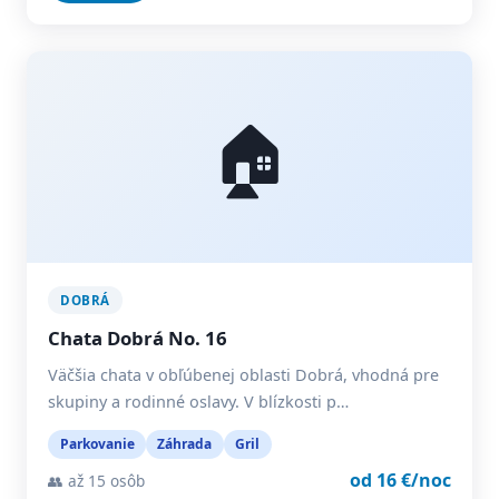
🏠
DOBRÁ
Chata Dobrá No. 16
Väčšia chata v obľúbenej oblasti Dobrá, vhodná pre
skupiny a rodinné oslavy. V blízkosti p…
Parkovanie
Záhrada
Gril
od 16 €/noc
👥 až 15 osôb