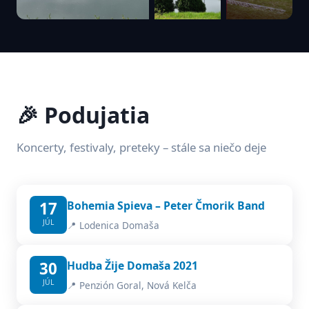
🎉 Podujatia
Koncerty, festivaly, preteky – stále sa niečo deje
17
Bohemia Spieva – Peter Čmorik Band
JÚL
📍 Lodenica Domaša
30
Hudba Žije Domaša 2021
JÚL
📍 Penzión Goral, Nová Kelča