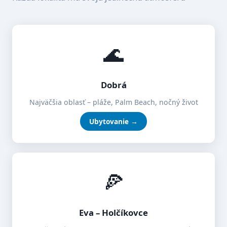
🌊
Dobrá
Najväčšia oblasť – pláže, Palm Beach, nočný život
Ubytovanie →
🍕
Eva – Holčíkovce