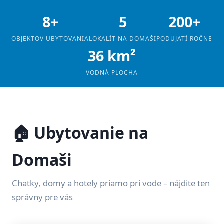
8+
5
200+
OBJEKTOV UBYTOVANIA
LOKALÍT NA DOMAŠI
PODUJATÍ ROČNE
36 km²
VODNÁ PLOCHA
🏠 Ubytovanie na
Domaši
Chatky, domy a hotely priamo pri vode – nájdite ten
správny pre vás