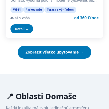
Domaša. Výborná poloha, moderné vybavenie, blíz…
Wi-Fi
Parkovanie
Terasa s výhľadom
od 360 €/noc
👥 až 9 osôb
Detail →
Zobraziť všetko ubytovanie →
📍 Oblasti Domaše
Každá lokalita má svoju jedinečnú atmosféru