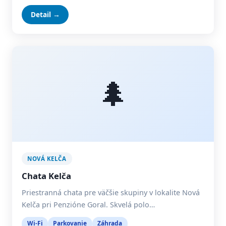
Detail →
🌲
NOVÁ KELČA
Chata Kelča
Priestranná chata pre väčšie skupiny v lokalite Nová
Kelča pri Penzióne Goral. Skvelá polo…
Wi-Fi
Parkovanie
Záhrada