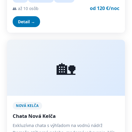
od 120 €/noc
👥 až 10 osôb
Detail →
🏡
NOVÁ KELČA
Chata Nová Kelča
Exkluzívna chata s výhľadom na vodnú nádrž