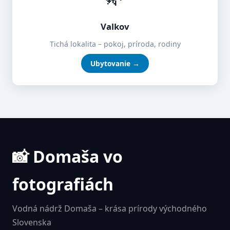
Valkov
Tichá lokalita – pokoj, príroda, rodiny
Ubytovanie →
📸 Domaša vo
fotografiách
Vodná nádrž Domaša – krása prírody východného
Slovenska