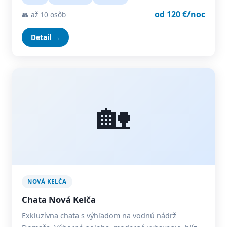
od 120 €/noc
👥 až 10 osôb
Detail →
🏡
NOVÁ KELČA
Chata Nová Kelča
Exkluzívna chata s výhľadom na vodnú nádrž