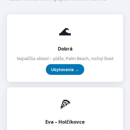
🌊
Dobrá
Najväčšia oblasť – pláže, Palm Beach, nočný život
Ubytovanie →
🍕
Eva – Holčíkovce