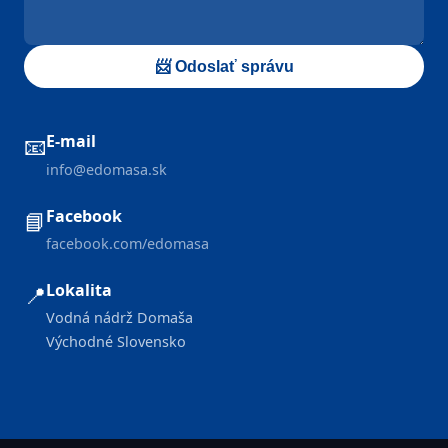
📨 Odoslať správu
E-mail
📧
info@edomasa.sk
Facebook
📘
facebook.com/edomasa
Lokalita
📍
Vodná nádrž Domaša
Východné Slovensko