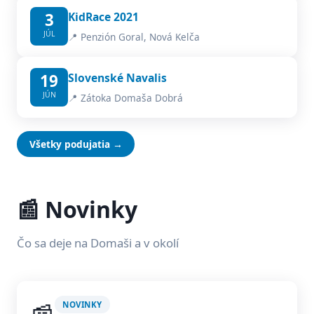
3
KidRace 2021
JÚL
📍 Penzión Goral, Nová Kelča
19
Slovenské Navalis
JÚN
📍 Zátoka Domaša Dobrá
Všetky podujatia →
📰 Novinky
Čo sa deje na Domaši a v okolí
NOVINKY