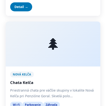
Detail →
🌲
NOVÁ KELČA
Chata Kelča
Priestranná chata pre väčšie skupiny v lokalite Nová
Kelča pri Penzióne Goral. Skvelá polo…
Wi-Fi
Parkovanie
Záhrada