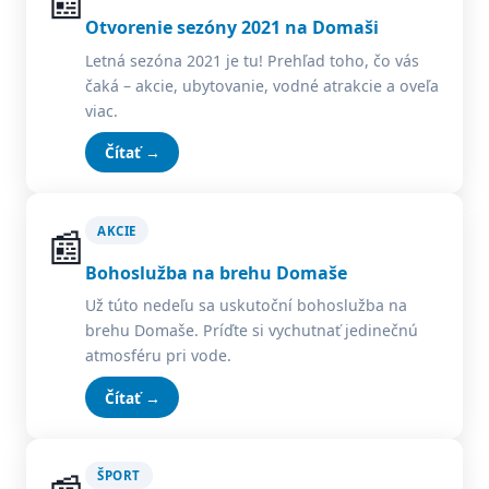
📰
Otvorenie sezóny 2021 na Domaši
Letná sezóna 2021 je tu! Prehľad toho, čo vás
čaká – akcie, ubytovanie, vodné atrakcie a oveľa
viac.
Čítať →
📰
AKCIE
Bohoslužba na brehu Domaše
Už túto nedeľu sa uskutoční bohoslužba na
brehu Domaše. Príďte si vychutnať jedinečnú
atmosféru pri vode.
Čítať →
ŠPORT