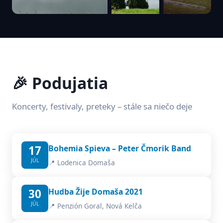
🎉 Podujatia
Koncerty, festivaly, preteky – stále sa niečo deje
17
Bohemia Spieva – Peter Čmorik Band
JÚL
📍 Lodenica Domaša
30
Hudba Žije Domaša 2021
JÚL
📍 Penzión Goral, Nová Kelča