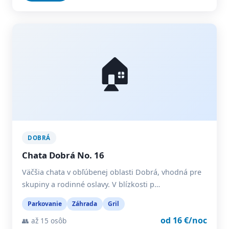
🏠
DOBRÁ
Chata Dobrá No. 16
Väčšia chata v obľúbenej oblasti Dobrá, vhodná pre
skupiny a rodinné oslavy. V blízkosti p…
Parkovanie
Záhrada
Gril
od 16 €/noc
👥 až 15 osôb