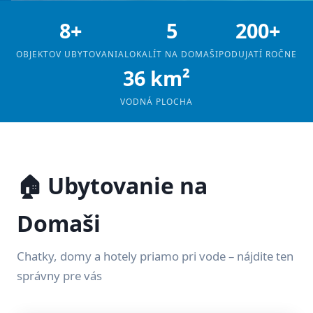
8+
5
200+
OBJEKTOV UBYTOVANIA
LOKALÍT NA DOMAŠI
PODUJATÍ ROČNE
36 km²
VODNÁ PLOCHA
🏠 Ubytovanie na
Domaši
Chatky, domy a hotely priamo pri vode – nájdite ten
správny pre vás