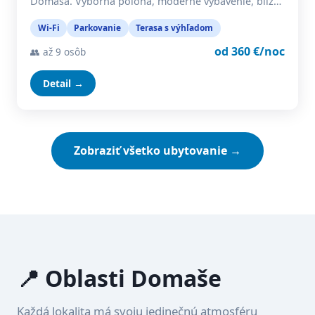
Domaša. Výborná poloha, moderné vybavenie, blíz…
Wi-Fi
Parkovanie
Terasa s výhľadom
od 360 €/noc
👥 až 9 osôb
Detail →
Zobraziť všetko ubytovanie →
📍 Oblasti Domaše
Každá lokalita má svoju jedinečnú atmosféru