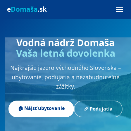
e
Domaša
.sk
Vodná nádrž Domaša
Vaša letná dovolenka
Najkrajšie jazero východného Slovenska –
ubytovanie, podujatia a nezabudnuteľné
zážitky.
🏠 Nájsť ubytovanie
🎉 Podujatia