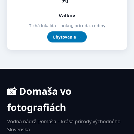
Valkov
Tichá lokalita – pokoj, príroda, rodiny
Ubytovanie →
📸 Domaša vo
fotografiách
Vodná nádrž Domaša – krása prírody východného
Slovenska