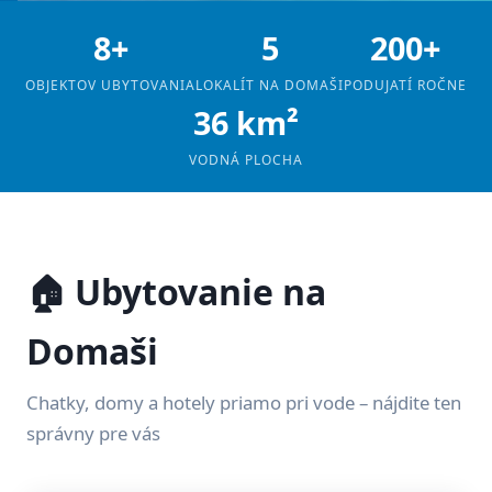
8+
5
200+
OBJEKTOV UBYTOVANIA
LOKALÍT NA DOMAŠI
PODUJATÍ ROČNE
36 km²
VODNÁ PLOCHA
🏠 Ubytovanie na
Domaši
Chatky, domy a hotely priamo pri vode – nájdite ten
správny pre vás