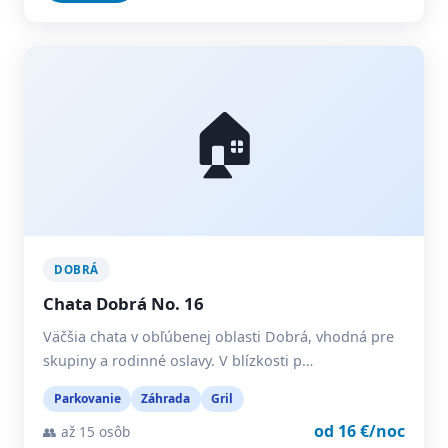
🏠
DOBRÁ
Chata Dobrá No. 16
Väčšia chata v obľúbenej oblasti Dobrá, vhodná pre
skupiny a rodinné oslavy. V blízkosti p…
Parkovanie
Záhrada
Gril
od 16 €/noc
👥 až 15 osôb