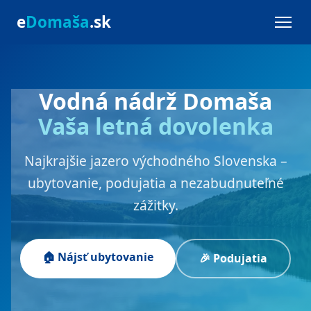
e
Domaša
.sk
Vodná nádrž Domaša
Vaša letná dovolenka
Najkrajšie jazero východného Slovenska –
ubytovanie, podujatia a nezabudnuteľné
zážitky.
🏠 Nájsť ubytovanie
🎉 Podujatia