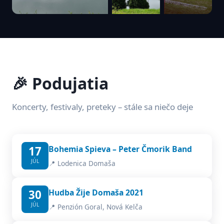
🎉 Podujatia
Koncerty, festivaly, preteky – stále sa niečo deje
17
Bohemia Spieva – Peter Čmorik Band
JÚL
📍 Lodenica Domaša
30
Hudba Žije Domaša 2021
JÚL
📍 Penzión Goral, Nová Kelča