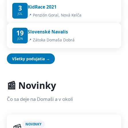
3
KidRace 2021
JÚL
📍 Penzión Goral, Nová Kelča
19
Slovenské Navalis
JÚN
📍 Zátoka Domaša Dobrá
Všetky podujatia →
📰 Novinky
Čo sa deje na Domaši a v okolí
NOVINKY