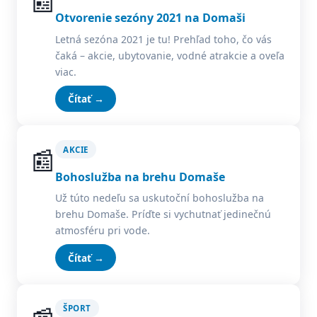
📰
Otvorenie sezóny 2021 na Domaši
Letná sezóna 2021 je tu! Prehľad toho, čo vás
čaká – akcie, ubytovanie, vodné atrakcie a oveľa
viac.
Čítať →
📰
AKCIE
Bohoslužba na brehu Domaše
Už túto nedeľu sa uskutoční bohoslužba na
brehu Domaše. Príďte si vychutnať jedinečnú
atmosféru pri vode.
Čítať →
ŠPORT