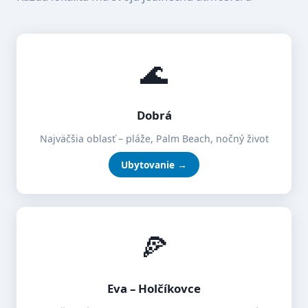
🌊
Dobrá
Najväčšia oblasť – pláže, Palm Beach, nočný život
Ubytovanie →
🍕
Eva – Holčíkovce