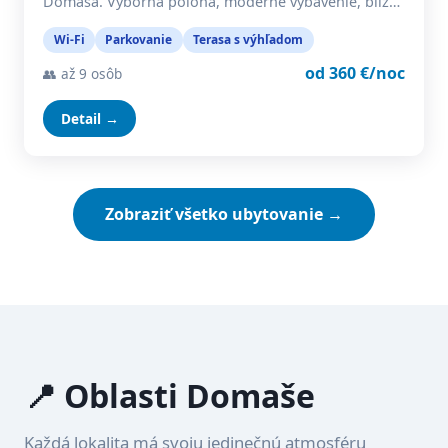
Domaša. Výborná poloha, moderné vybavenie, blíz…
Wi-Fi
Parkovanie
Terasa s výhľadom
od 360 €/noc
👥 až 9 osôb
Detail →
Zobraziť všetko ubytovanie →
📍 Oblasti Domaše
Každá lokalita má svoju jedinečnú atmosféru