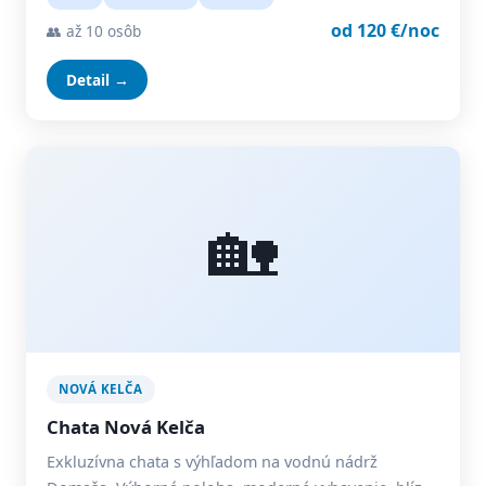
od 120 €/noc
👥 až 10 osôb
Detail →
🏡
NOVÁ KELČA
Chata Nová Kelča
Exkluzívna chata s výhľadom na vodnú nádrž