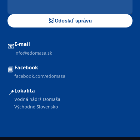
📨 Odoslať správu
E-mail
📧
info@edomasa.sk
Facebook
📘
facebook.com/edomasa
Lokalita
📍
Vodná nádrž Domaša
Východné Slovensko