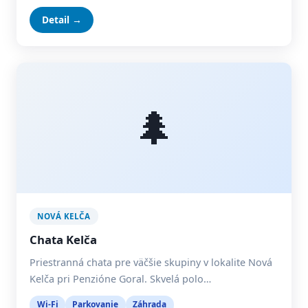
Detail →
🌲
NOVÁ KELČA
Chata Kelča
Priestranná chata pre väčšie skupiny v lokalite Nová
Kelča pri Penzióne Goral. Skvelá polo…
Wi-Fi
Parkovanie
Záhrada