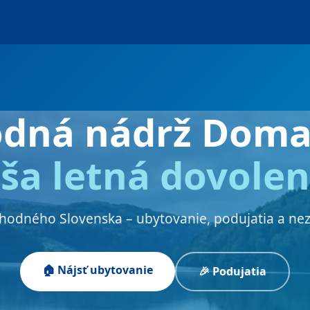
odná nádrž Doma
ša letná dovole
chodného Slovenska – ubytovanie, podujatia a ne
🏠 Nájsť ubytovanie
🎉 Podujatia