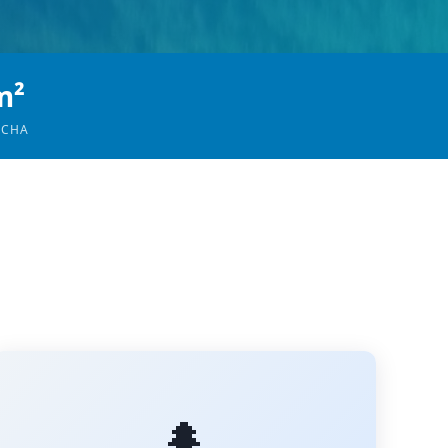
m²
OCHA
🌲