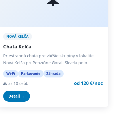
NOVÁ KELČA
Chata Kelča
Priestranná chata pre väčšie skupiny v lokalite
Nová Kelča pri Penzióne Goral. Skvelá polo…
Wi-Fi
Parkovanie
Záhrada
od 120 €/noc
👥 až 10 osôb
Detail →