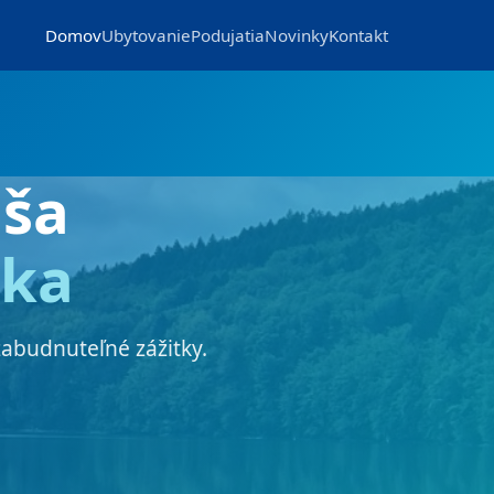
Domov
Ubytovanie
Podujatia
Novinky
Kontakt
ša
nka
zabudnuteľné zážitky.