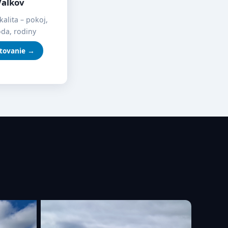
Valkov
kalita – pokoj,
oda, rodiny
tovanie →