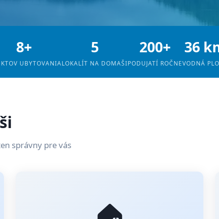
8+
5
200+
36 k
EKTOV UBYTOVANIA
LOKALÍT NA DOMAŠI
PODUJATÍ ROČNE
VODNÁ PL
ši
ten správny pre vás
🏠