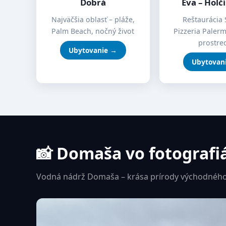
Dobrá
Eva – Holč
Najväčšia oblasť – pláže,
Reštaurácia 
Palm Beach, nočný život
Pizzeria Paler
prostre
Ubytovanie →
Ubytovan
📸 Domaša vo fotografi
Vodná nádrž Domaša – krása prírody východného