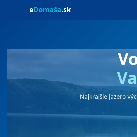
e
Domaša
.sk
V
Va
Najkrajšie jazero vý