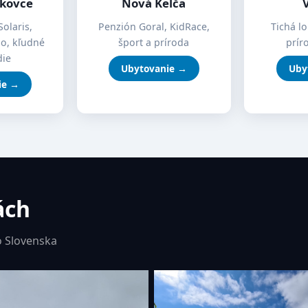
íkovce
Nová Kelča
Solaris,
Penzión Goral, KidRace,
Tichá lo
mo, kľudné
šport a príroda
prír
die
Ubytovanie →
Uby
ie →
ách
 Slovenska