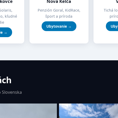
íkovce
Nová Kelča
Solaris,
Penzión Goral, KidRace,
Tichá lo
mo, kľudné
šport a príroda
prír
die
Ubytovanie →
Uby
ie →
ách
 Slovenska