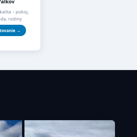
Valkov
kalita – pokoj,
oda, rodiny
tovanie →