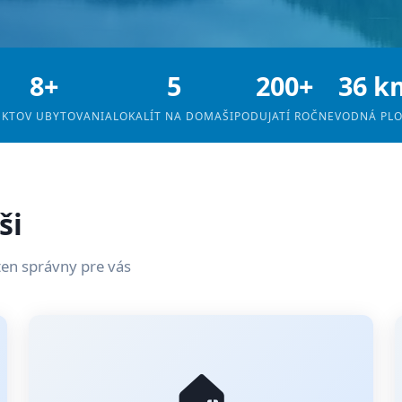
8+
5
200+
36 k
EKTOV UBYTOVANIA
LOKALÍT NA DOMAŠI
PODUJATÍ ROČNE
VODNÁ PL
ši
ten správny pre vás
🏠