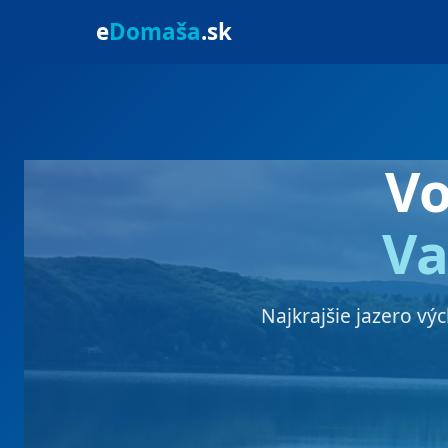
e
Domaša
.sk
V
Va
Najkrajšie jazero vý