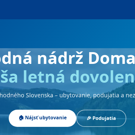
odná nádrž Doma
ša letná dovole
chodného Slovenska – ubytovanie, podujatia a ne
🏠 Nájsť ubytovanie
🎉 Podujatia