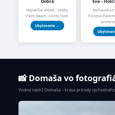
Dobrá
Eva – Holč
Najväčšia oblasť – pláže,
Reštaurácia 
Palm Beach, nočný život
Pizzeria Paler
prostre
Ubytovanie →
Ubytovan
📸 Domaša vo fotografi
Vodná nádrž Domaša – krása prírody východného