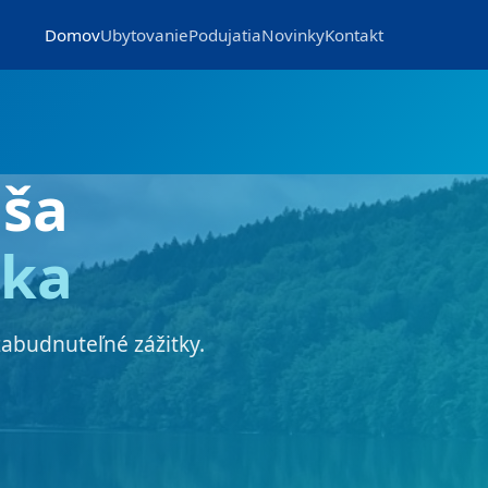
Domov
Ubytovanie
Podujatia
Novinky
Kontakt
ša
nka
zabudnuteľné zážitky.