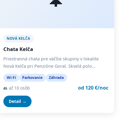
NOVÁ KELČA
Chata Kelča
Priestranná chata pre väčšie skupiny v lokalite
Nová Kelča pri Penzióne Goral. Skvelá polo…
Wi-Fi
Parkovanie
Záhrada
od 120 €/noc
👥 až 10 osôb
Detail →