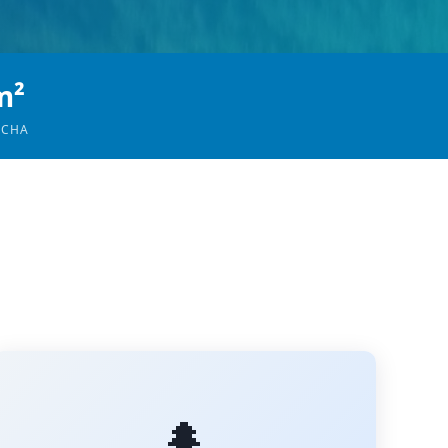
m²
OCHA
🌲