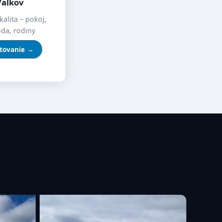
Valkov
kalita – pokoj,
oda, rodiny
tovanie →