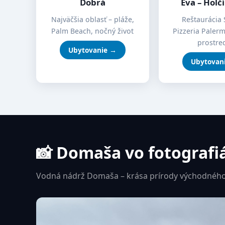
Dobrá
Eva – Holč
Najväčšia oblasť – pláže,
Reštaurácia 
Palm Beach, nočný život
Pizzeria Paler
prostre
Ubytovanie →
Ubytovan
📸 Domaša vo fotografi
Vodná nádrž Domaša – krása prírody východného