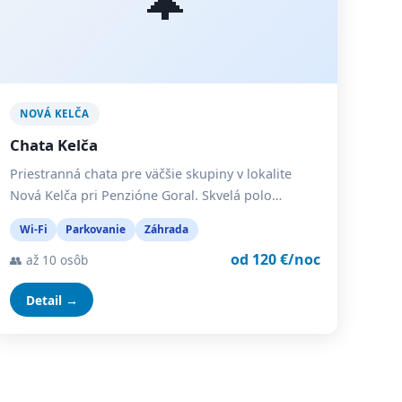
NOVÁ KELČA
Chata Kelča
Priestranná chata pre väčšie skupiny v lokalite
Nová Kelča pri Penzióne Goral. Skvelá polo…
Wi-Fi
Parkovanie
Záhrada
od 120 €/noc
👥 až 10 osôb
Detail →