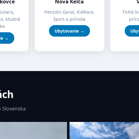
íkovce
Nová Kelča
Solaris,
Penzión Goral, KidRace,
Tichá lo
mo, kľudné
šport a príroda
prír
die
Ubytovanie →
Uby
ie →
ách
 Slovenska