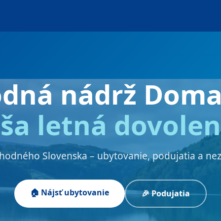
odná nádrž Doma
ša letná dovole
chodného Slovenska – ubytovanie, podujatia a ne
🏠 Nájsť ubytovanie
🎉 Podujatia