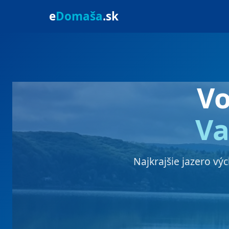
e
Domaša
.sk
V
Va
Najkrajšie jazero vý