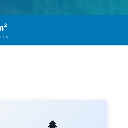
m²
OCHA
🌲