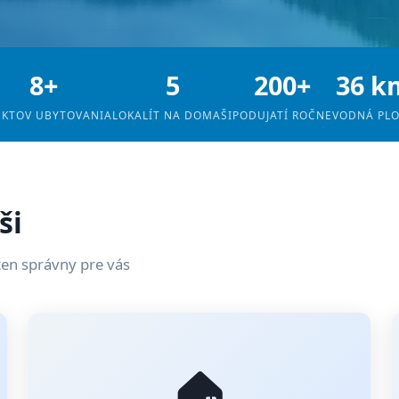
8+
5
200+
36 k
EKTOV UBYTOVANIA
LOKALÍT NA DOMAŠI
PODUJATÍ ROČNE
VODNÁ PL
ši
ten správny pre vás
🏠