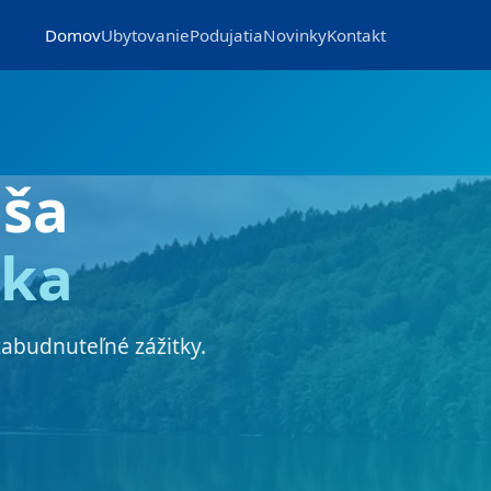
Domov
Ubytovanie
Podujatia
Novinky
Kontakt
ša
nka
zabudnuteľné zážitky.