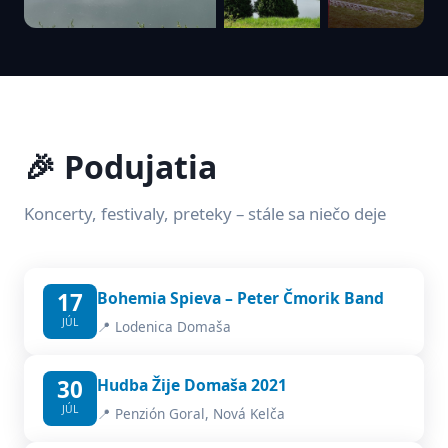
🎉 Podujatia
Koncerty, festivaly, preteky – stále sa niečo deje
17
Bohemia Spieva – Peter Čmorik Band
JÚL
📍 Lodenica Domaša
30
Hudba Žije Domaša 2021
JÚL
📍 Penzión Goral, Nová Kelča