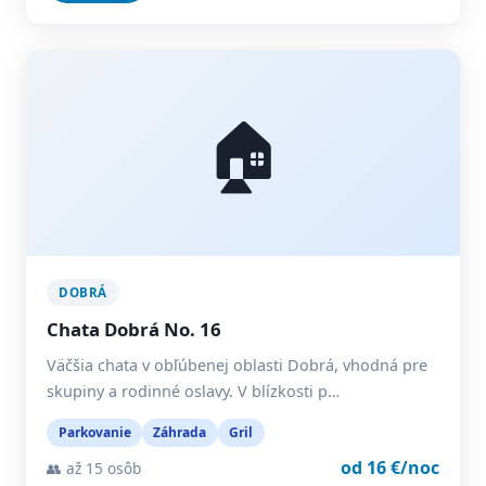
🏠
DOBRÁ
Chata Dobrá No. 16
Väčšia chata v obľúbenej oblasti Dobrá, vhodná pre
skupiny a rodinné oslavy. V blízkosti p…
Parkovanie
Záhrada
Gril
od 16 €/noc
👥 až 15 osôb