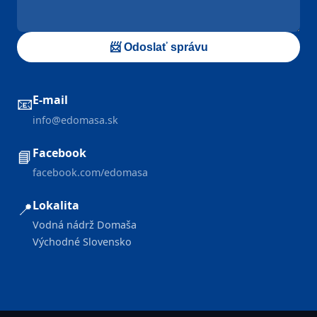
📨 Odoslať správu
E-mail
📧
info@edomasa.sk
Facebook
📘
facebook.com/edomasa
Lokalita
📍
Vodná nádrž Domaša
Východné Slovensko