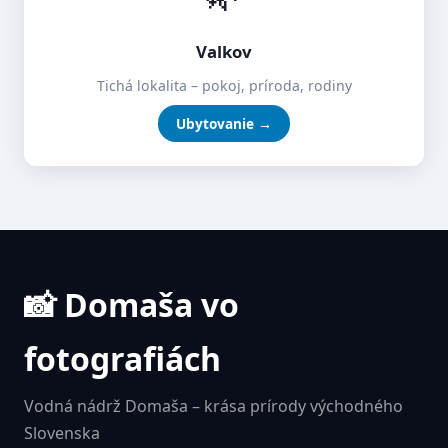
Valkov
Tichá lokalita – pokoj, príroda, rodiny
Ubytovanie →
📸 Domaša vo
fotografiách
Vodná nádrž Domaša – krása prírody východného
Slovenska