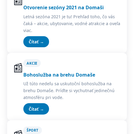
📰
Otvorenie sezóny 2021 na Domaši
Letná sezóna 2021 je tu! Prehľad toho, čo vás
čaká – akcie, ubytovanie, vodné atrakcie a oveľa
viac.
Čítať →
📰
AKCIE
Bohoslužba na brehu Domaše
Už túto nedeľu sa uskutoční bohoslužba na
brehu Domaše. Príďte si vychutnať jedinečnú
atmosféru pri vode.
Čítať →
ŠPORT