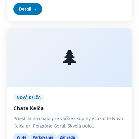
Detail →
🌲
NOVÁ KELČA
Chata Kelča
Priestranná chata pre väčšie skupiny v lokalite Nová
Kelča pri Penzióne Goral. Skvelá polo…
Wi-Fi
Parkovanie
Záhrada