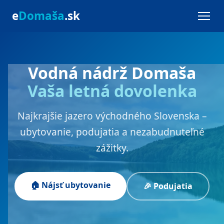
e
Domaša
.sk
Vodná nádrž Domaša
Vaša letná dovolenka
Najkrajšie jazero východného Slovenska –
ubytovanie, podujatia a nezabudnuteľné
zážitky.
🏠 Nájsť ubytovanie
🎉 Podujatia