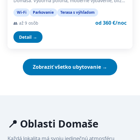
Domaša. Výborná poloha, moderné vybavenie, blíz…
Wi-Fi
Parkovanie
Terasa s výhľadom
od 360 €/noc
👥 až 9 osôb
Detail →
Zobraziť všetko ubytovanie →
📍 Oblasti Domaše
Každá lokalita má svoju jedinečnú atmosféru