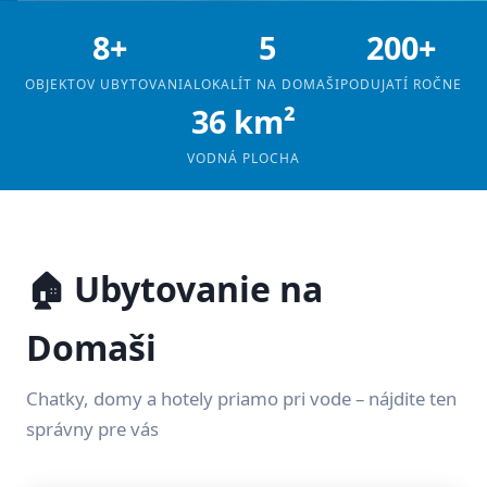
8+
5
200+
OBJEKTOV UBYTOVANIA
LOKALÍT NA DOMAŠI
PODUJATÍ ROČNE
36 km²
VODNÁ PLOCHA
🏠 Ubytovanie na
Domaši
Chatky, domy a hotely priamo pri vode – nájdite ten
správny pre vás