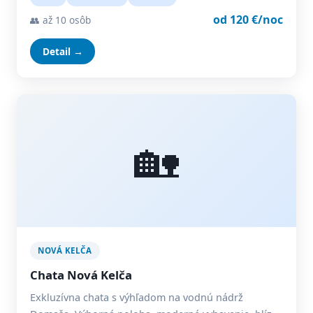
od 120 €/noc
👥 až 10 osôb
Detail →
🏡
NOVÁ KELČA
Chata Nová Kelča
Exkluzívna chata s výhľadom na vodnú nádrž