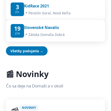
3
KidRace 2021
JÚL
📍 Penzión Goral, Nová Kelča
19
Slovenské Navalis
JÚN
📍 Zátoka Domaša Dobrá
Všetky podujatia →
📰 Novinky
Čo sa deje na Domaši a v okolí
NOVINKY