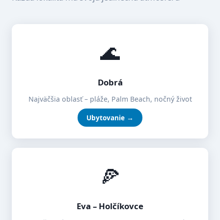
🌊
Dobrá
Najväčšia oblasť – pláže, Palm Beach, nočný život
Ubytovanie →
🍕
Eva – Holčíkovce