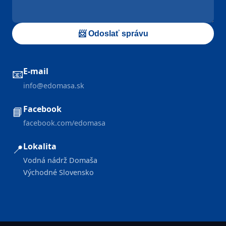
📨 Odoslať správu
E-mail
📧
info@edomasa.sk
Facebook
📘
facebook.com/edomasa
Lokalita
📍
Vodná nádrž Domaša
Východné Slovensko