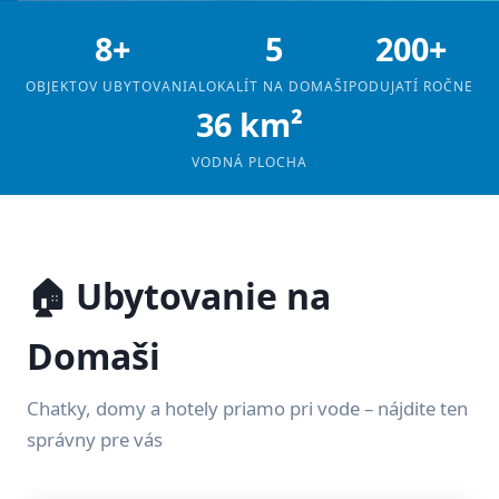
8+
5
200+
OBJEKTOV UBYTOVANIA
LOKALÍT NA DOMAŠI
PODUJATÍ ROČNE
36 km²
VODNÁ PLOCHA
🏠 Ubytovanie na
Domaši
Chatky, domy a hotely priamo pri vode – nájdite ten
správny pre vás