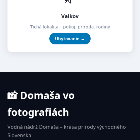
Valkov
Tichá lokalita – pokoj, príroda, rodiny
Ubytovanie →
📸 Domaša vo
fotografiách
Vodná nádrž Domaša – krása prírody východného
Slovenska