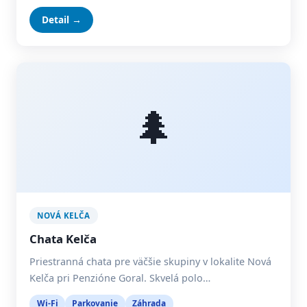
Detail →
🌲
NOVÁ KELČA
Chata Kelča
Priestranná chata pre väčšie skupiny v lokalite Nová
Kelča pri Penzióne Goral. Skvelá polo…
Wi-Fi
Parkovanie
Záhrada