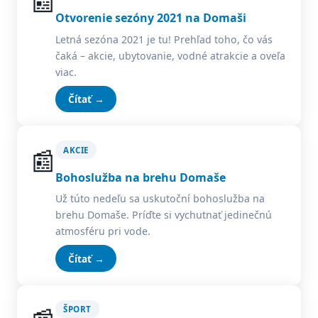
📰
Otvorenie sezóny 2021 na Domaši
Letná sezóna 2021 je tu! Prehľad toho, čo vás
čaká – akcie, ubytovanie, vodné atrakcie a oveľa
viac.
Čítať →
📰
AKCIE
Bohoslužba na brehu Domaše
Už túto nedeľu sa uskutoční bohoslužba na
brehu Domaše. Príďte si vychutnať jedinečnú
atmosféru pri vode.
Čítať →
ŠPORT