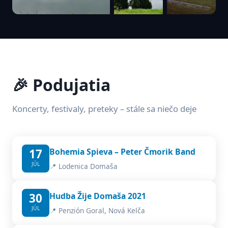
🎉 Podujatia
Koncerty, festivaly, preteky – stále sa niečo deje
17
Bohemia Spieva – Peter Čmorik Band
JÚL
📍 Lodenica Domaša
30
Hudba Žije Domaša 2021
JÚL
📍 Penzión Goral, Nová Kelča