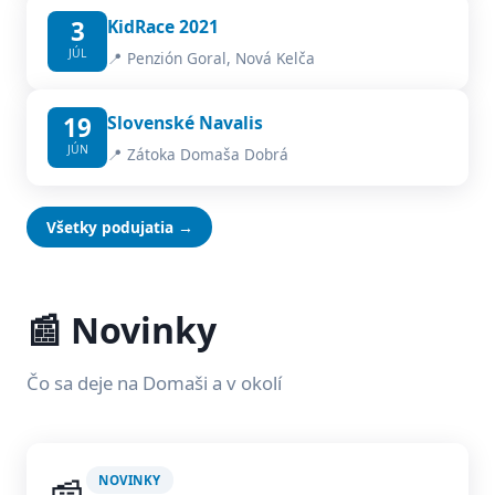
3
KidRace 2021
JÚL
📍 Penzión Goral, Nová Kelča
19
Slovenské Navalis
JÚN
📍 Zátoka Domaša Dobrá
Všetky podujatia →
📰 Novinky
Čo sa deje na Domaši a v okolí
NOVINKY