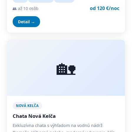
od 120 €/noc
👥 až 10 osôb
Detail →
🏡
NOVÁ KELČA
Chata Nová Kelča
Exkluzívna chata s výhľadom na vodnú nádrž