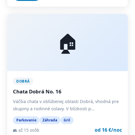
🏠
DOBRÁ
Chata Dobrá No. 16
Väčšia chata v obľúbenej oblasti Dobrá, vhodná pre
skupiny a rodinné oslavy. V blízkosti p…
Parkovanie
Záhrada
Gril
od 16 €/noc
👥 až 15 osôb