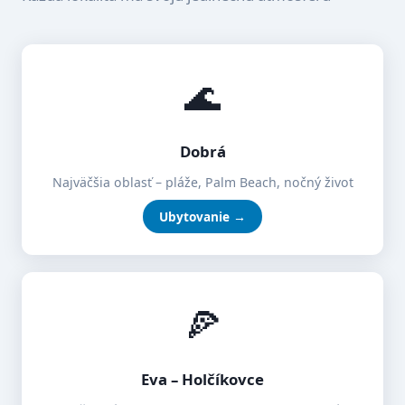
🌊
Dobrá
Najväčšia oblasť – pláže, Palm Beach, nočný život
Ubytovanie →
🍕
Eva – Holčíkovce