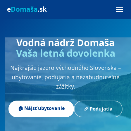
e
Domaša
.sk
Vodná nádrž Domaša
Vaša letná dovolenka
Najkrajšie jazero východného Slovenska –
ubytovanie, podujatia a nezabudnuteľné
zážitky.
🏠 Nájsť ubytovanie
🎉 Podujatia