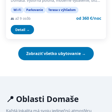
Domaša. Výborná poloha, moderné vybavenie, blíz…
Wi-Fi
Parkovanie
Terasa s výhľadom
od 360 €/noc
👥 až 9 osôb
Detail →
Zobraziť všetko ubytovanie →
📍 Oblasti Domaše
Každá lokalita má svoju jedinečnú atmosféru