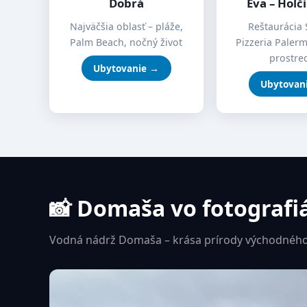
Dobrá
Eva – Holč
Najväčšia oblasť – pláže,
Reštaurácia 
Palm Beach, nočný život
Pizzeria Paler
prostre
Ubytovanie →
Ubytovan
📸 Domaša vo fotografi
Vodná nádrž Domaša – krása prírody východného