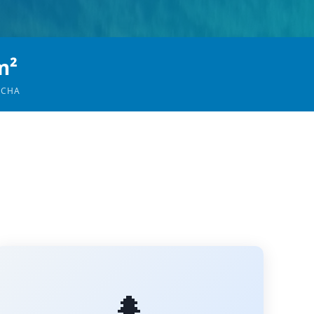
m²
OCHA
🌲