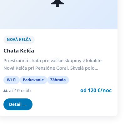
NOVÁ KELČA
Chata Kelča
Priestranná chata pre väčšie skupiny v lokalite
Nová Kelča pri Penzióne Goral. Skvelá polo…
Wi-Fi
Parkovanie
Záhrada
od 120 €/noc
👥 až 10 osôb
Detail →