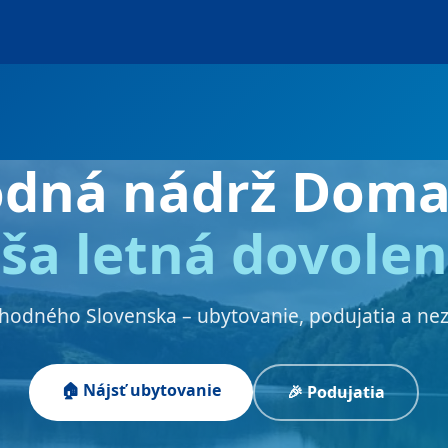
odná nádrž Doma
ša letná dovole
chodného Slovenska – ubytovanie, podujatia a ne
🏠 Nájsť ubytovanie
🎉 Podujatia