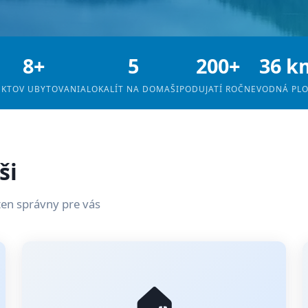
8+
5
200+
36 k
EKTOV UBYTOVANIA
LOKALÍT NA DOMAŠI
PODUJATÍ ROČNE
VODNÁ PL
ši
ten správny pre vás
🏠