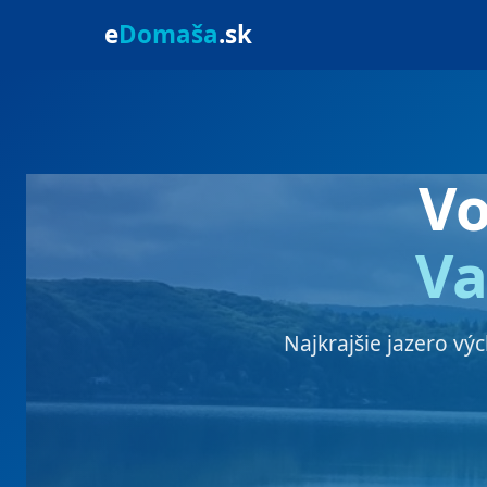
e
Domaša
.sk
V
Va
Najkrajšie jazero vý