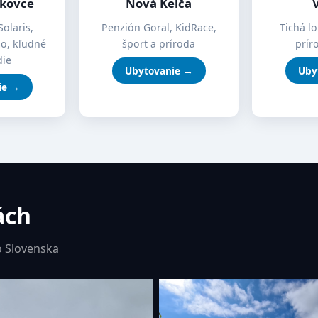
íkovce
Nová Kelča
Solaris,
Penzión Goral, KidRace,
Tichá lo
mo, kľudné
šport a príroda
prír
die
Ubytovanie →
Uby
ie →
ách
 Slovenska