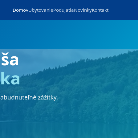
Domov
Ubytovanie
Podujatia
Novinky
Kontakt
ša
nka
zabudnuteľné zážitky.