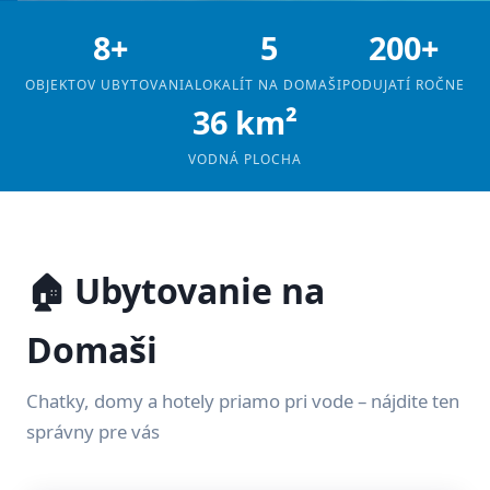
8+
5
200+
OBJEKTOV UBYTOVANIA
LOKALÍT NA DOMAŠI
PODUJATÍ ROČNE
36 km²
VODNÁ PLOCHA
🏠 Ubytovanie na
Domaši
Chatky, domy a hotely priamo pri vode – nájdite ten
správny pre vás