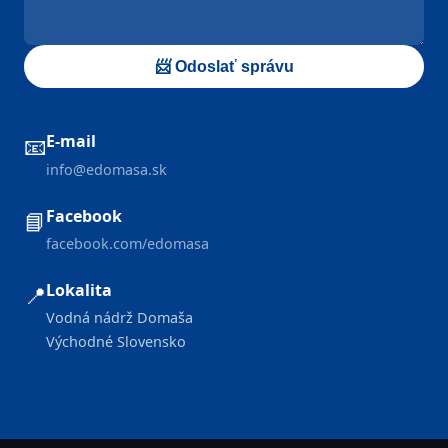
📨 Odoslať správu
E-mail
📧
info@edomasa.sk
Facebook
📘
facebook.com/edomasa
Lokalita
📍
Vodná nádrž Domaša
Východné Slovensko