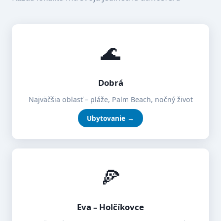
🌊
Dobrá
Najväčšia oblasť – pláže, Palm Beach, nočný život
Ubytovanie →
🍕
Eva – Holčíkovce