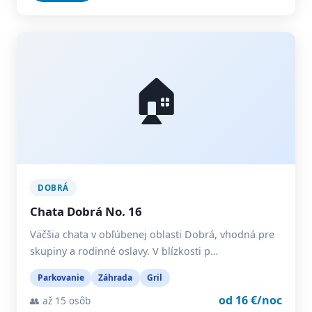
🏠
DOBRÁ
Chata Dobrá No. 16
Väčšia chata v obľúbenej oblasti Dobrá, vhodná pre
skupiny a rodinné oslavy. V blízkosti p…
Parkovanie
Záhrada
Gril
od 16 €/noc
👥 až 15 osôb