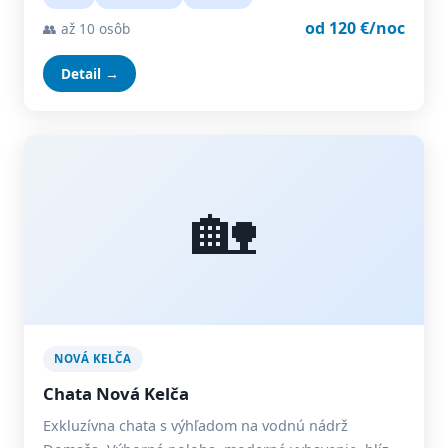
od 120 €/noc
👥 až 10 osôb
Detail →
🏡
NOVÁ KELČA
Chata Nová Kelča
Exkluzívna chata s výhľadom na vodnú nádrž