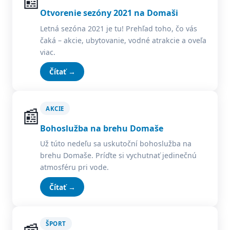
📰
Otvorenie sezóny 2021 na Domaši
Letná sezóna 2021 je tu! Prehľad toho, čo vás
čaká – akcie, ubytovanie, vodné atrakcie a oveľa
viac.
Čítať →
📰
AKCIE
Bohoslužba na brehu Domaše
Už túto nedeľu sa uskutoční bohoslužba na
brehu Domaše. Príďte si vychutnať jedinečnú
atmosféru pri vode.
Čítať →
ŠPORT