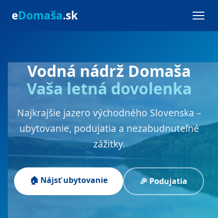
e
Domaša
.sk
Vodná nádrž Domaša
Vaša letná dovolenka
Najkrajšie jazero východného Slovenska –
ubytovanie, podujatia a nezabudnuteľné
zážitky.
🏠 Nájsť ubytovanie
🎉 Podujatia