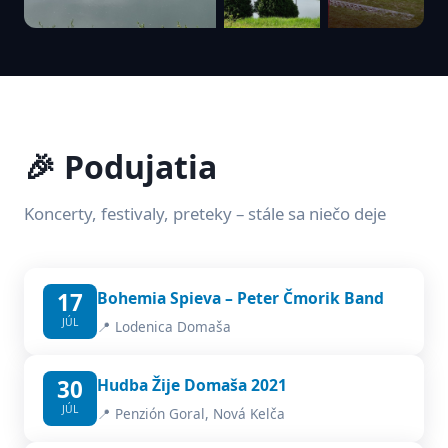
🎉 Podujatia
Koncerty, festivaly, preteky – stále sa niečo deje
17
Bohemia Spieva – Peter Čmorik Band
JÚL
📍 Lodenica Domaša
30
Hudba Žije Domaša 2021
JÚL
📍 Penzión Goral, Nová Kelča