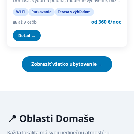
Domaša. Výborná poloha, moderné vybavenie, blíz…
Wi-Fi
Parkovanie
Terasa s výhľadom
od 360 €/noc
👥 až 9 osôb
Detail →
Zobraziť všetko ubytovanie →
📍 Oblasti Domaše
Každá lokalita má svoju jedinečnú atmosféru