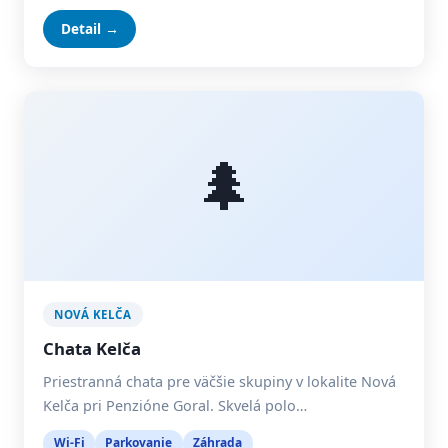
Detail →
🌲
NOVÁ KELČA
Chata Kelča
Priestranná chata pre väčšie skupiny v lokalite Nová
Kelča pri Penzióne Goral. Skvelá polo…
Wi-Fi
Parkovanie
Záhrada