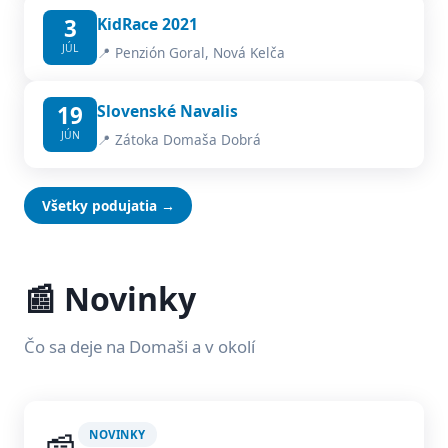
3
KidRace 2021
JÚL
📍 Penzión Goral, Nová Kelča
19
Slovenské Navalis
JÚN
📍 Zátoka Domaša Dobrá
Všetky podujatia →
📰 Novinky
Čo sa deje na Domaši a v okolí
NOVINKY