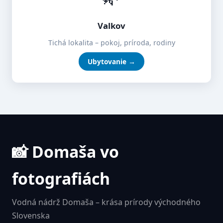
Valkov
Tichá lokalita – pokoj, príroda, rodiny
Ubytovanie →
📸 Domaša vo
fotografiách
Vodná nádrž Domaša – krása prírody východného
Slovenska