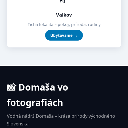
Valkov
Tichá lokalita – pokoj, príroda, rodiny
Ubytovanie →
📸 Domaša vo
fotografiách
Vodná nádrž Domaša – krása prírody východného
Slovenska