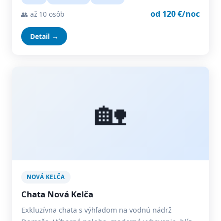
od 120 €/noc
👥 až 10 osôb
Detail →
🏡
NOVÁ KELČA
Chata Nová Kelča
Exkluzívna chata s výhľadom na vodnú nádrž