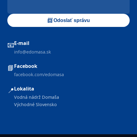
📨 Odoslať správu
E-mail
📧
info@edomasa.sk
Facebook
📘
facebook.com/edomasa
Lokalita
📍
Vodná nádrž Domaša
Východné Slovensko