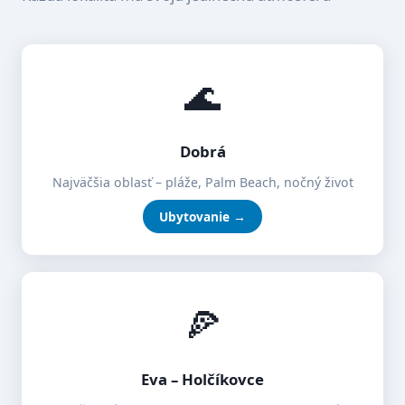
🌊
Dobrá
Najväčšia oblasť – pláže, Palm Beach, nočný život
Ubytovanie →
🍕
Eva – Holčíkovce