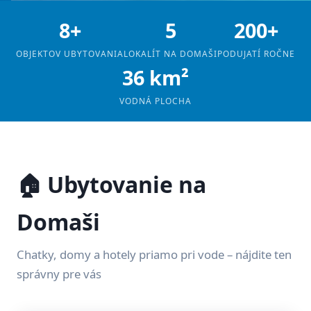
8+
5
200+
OBJEKTOV UBYTOVANIA
LOKALÍT NA DOMAŠI
PODUJATÍ ROČNE
36 km²
VODNÁ PLOCHA
🏠 Ubytovanie na
Domaši
Chatky, domy a hotely priamo pri vode – nájdite ten
správny pre vás