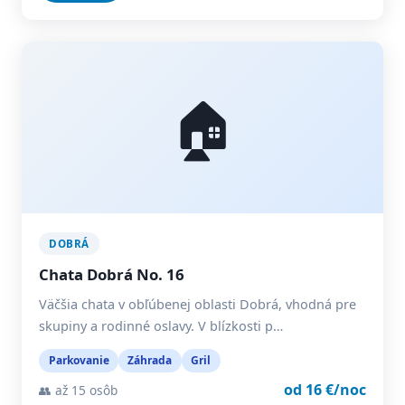
🏠
DOBRÁ
Chata Dobrá No. 16
Väčšia chata v obľúbenej oblasti Dobrá, vhodná pre
skupiny a rodinné oslavy. V blízkosti p…
Parkovanie
Záhrada
Gril
od 16 €/noc
👥 až 15 osôb