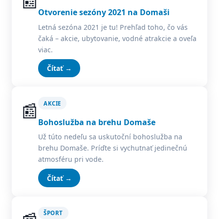
📰
Otvorenie sezóny 2021 na Domaši
Letná sezóna 2021 je tu! Prehľad toho, čo vás
čaká – akcie, ubytovanie, vodné atrakcie a oveľa
viac.
Čítať →
📰
AKCIE
Bohoslužba na brehu Domaše
Už túto nedeľu sa uskutoční bohoslužba na
brehu Domaše. Príďte si vychutnať jedinečnú
atmosféru pri vode.
Čítať →
ŠPORT