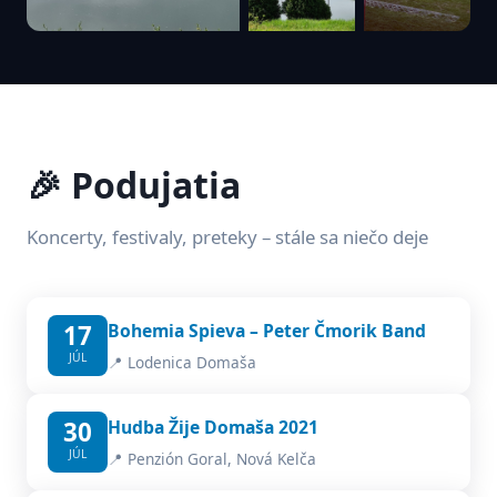
🎉 Podujatia
Koncerty, festivaly, preteky – stále sa niečo deje
17
Bohemia Spieva – Peter Čmorik Band
JÚL
📍 Lodenica Domaša
30
Hudba Žije Domaša 2021
JÚL
📍 Penzión Goral, Nová Kelča