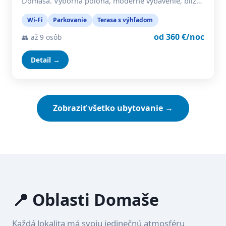
Domaša. Výborná poloha, moderné vybavenie, blíz…
Wi-Fi
Parkovanie
Terasa s výhľadom
od 360 €/noc
👥 až 9 osôb
Detail →
Zobraziť všetko ubytovanie →
📍 Oblasti Domaše
Každá lokalita má svoju jedinečnú atmosféru