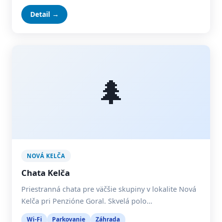
Detail →
🌲
NOVÁ KELČA
Chata Kelča
Priestranná chata pre väčšie skupiny v lokalite Nová
Kelča pri Penzióne Goral. Skvelá polo…
Wi-Fi
Parkovanie
Záhrada