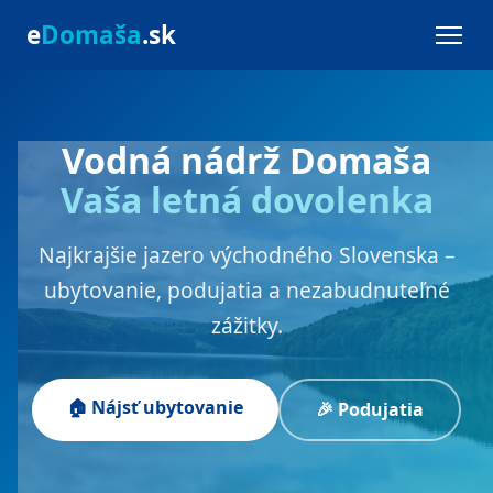
e
Domaša
.sk
Vodná nádrž Domaša
Vaša letná dovolenka
Najkrajšie jazero východného Slovenska –
ubytovanie, podujatia a nezabudnuteľné
zážitky.
🏠 Nájsť ubytovanie
🎉 Podujatia