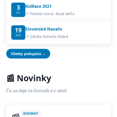
3
KidRace 2021
JÚL
📍 Penzión Goral, Nová Kelča
19
Slovenské Navalis
JÚN
📍 Zátoka Domaša Dobrá
Všetky podujatia →
📰 Novinky
Čo sa deje na Domaši a v okolí
NOVINKY