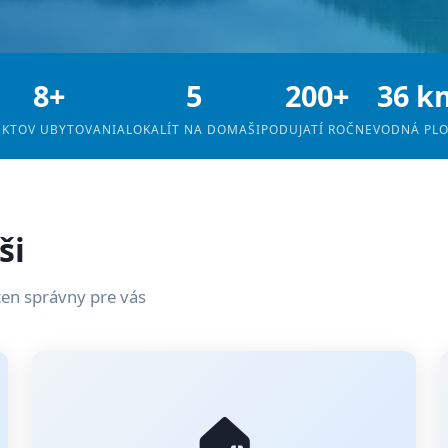
8+
5
200+
36 k
EKTOV UBYTOVANIA
LOKALÍT NA DOMAŠI
PODUJATÍ ROČNE
VODNÁ PL
ši
ten správny pre vás
🏠