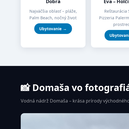
Dobrá
Eva – Holč
Najväčšia oblasť – pláže,
Reštaurácia 
Palm Beach, nočný život
Pizzeria Paler
prostre
Ubytovanie →
Ubytovan
📸 Domaša vo fotografi
Vodná nádrž Domaša – krása prírody východného