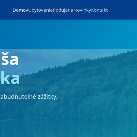
Domov
Ubytovanie
Podujatia
Novinky
Kontakt
ša
nka
zabudnuteľné zážitky.