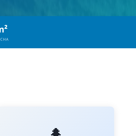
m²
OCHA
🌲