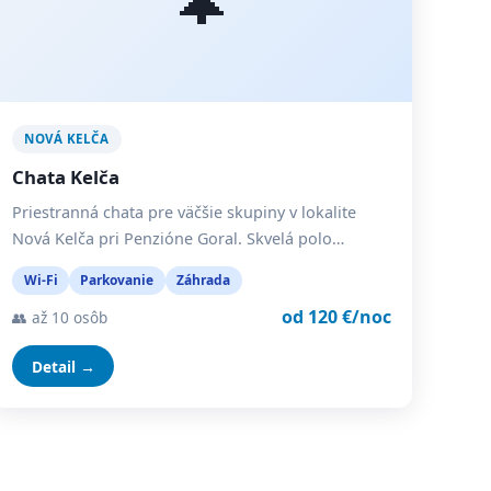
NOVÁ KELČA
Chata Kelča
Priestranná chata pre väčšie skupiny v lokalite
Nová Kelča pri Penzióne Goral. Skvelá polo…
Wi-Fi
Parkovanie
Záhrada
od 120 €/noc
👥 až 10 osôb
Detail →