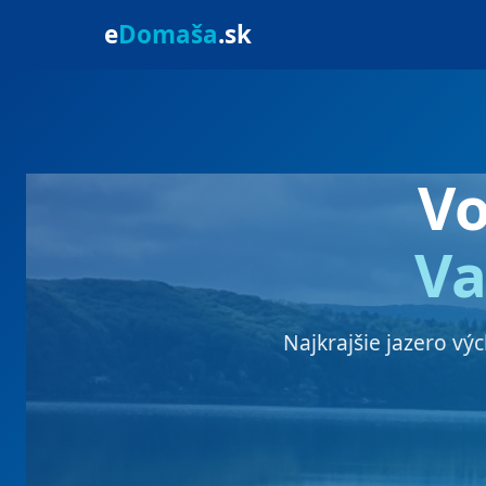
e
Domaša
.sk
V
Va
Najkrajšie jazero vý