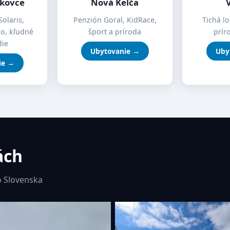
íkovce
Nová Kelča
Solaris,
Penzión Goral, KidRace,
Tichá lo
mo, kľudné
šport a príroda
prír
die
Ubytovanie →
Uby
ie →
ách
 Slovenska