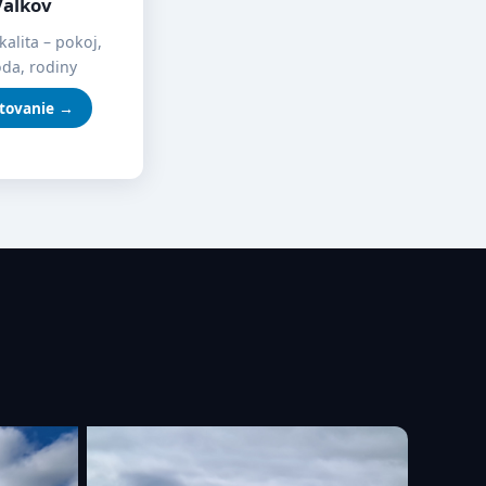
Valkov
kalita – pokoj,
oda, rodiny
tovanie →