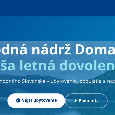
odná nádrž Doma
ša letná dovole
chodného Slovenska – ubytovanie, podujatia a ne
🏠 Nájsť ubytovanie
🎉 Podujatia