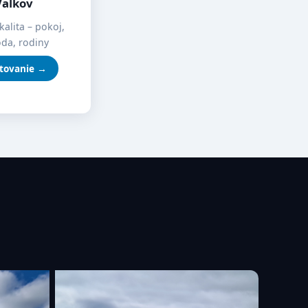
Valkov
kalita – pokoj,
oda, rodiny
tovanie →