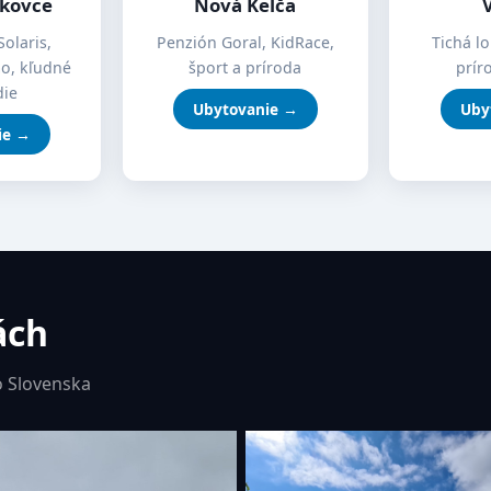
íkovce
Nová Kelča
Solaris,
Penzión Goral, KidRace,
Tichá lo
mo, kľudné
šport a príroda
prír
die
Ubytovanie →
Uby
ie →
ách
 Slovenska