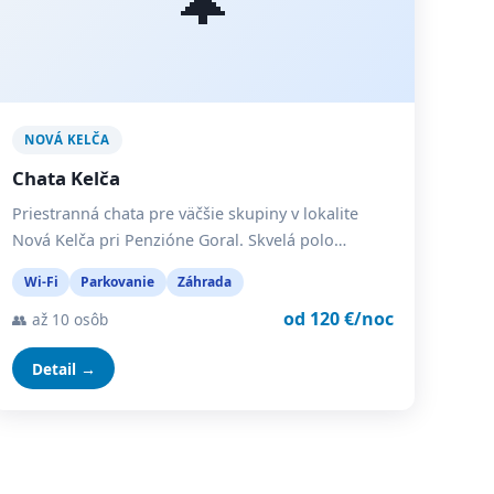
NOVÁ KELČA
Chata Kelča
Priestranná chata pre väčšie skupiny v lokalite
Nová Kelča pri Penzióne Goral. Skvelá polo…
Wi-Fi
Parkovanie
Záhrada
od 120 €/noc
👥 až 10 osôb
Detail →