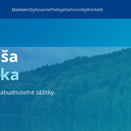
Domov
Ubytovanie
Podujatia
Novinky
Kontakt
ša
nka
zabudnuteľné zážitky.