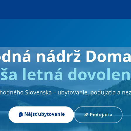
odná nádrž Doma
ša letná dovole
chodného Slovenska – ubytovanie, podujatia a ne
🏠 Nájsť ubytovanie
🎉 Podujatia