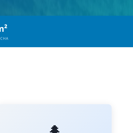
m²
OCHA
🌲