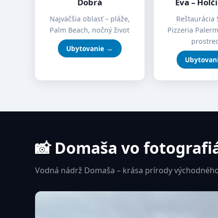
Dobrá
Eva – Holč
Najväčšia oblasť – pláže,
Reštaurácia 
Palm Beach, nočný život
Pizzeria Paler
prostre
Ubytovanie →
Ubytovan
📸 Domaša vo fotografi
Vodná nádrž Domaša – krása prírody východného