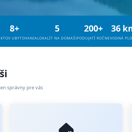
8+
5
200+
36 k
EKTOV UBYTOVANIA
LOKALÍT NA DOMAŠI
PODUJATÍ ROČNE
VODNÁ PL
ši
ten správny pre vás
🏠