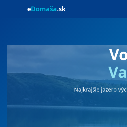
e
Domaša
.sk
V
Va
Najkrajšie jazero vý