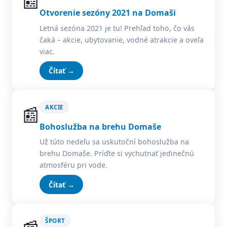
📰
Otvorenie sezóny 2021 na Domaši
Letná sezóna 2021 je tu! Prehľad toho, čo vás
čaká – akcie, ubytovanie, vodné atrakcie a oveľa
viac.
Čítať →
📰
AKCIE
Bohoslužba na brehu Domaše
Už túto nedeľu sa uskutoční bohoslužba na
brehu Domaše. Príďte si vychutnať jedinečnú
atmosféru pri vode.
Čítať →
ŠPORT