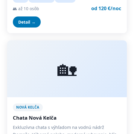
od 120 €/noc
👥 až 10 osôb
Detail →
🏡
NOVÁ KELČA
Chata Nová Kelča
Exkluzívna chata s výhľadom na vodnú nádrž