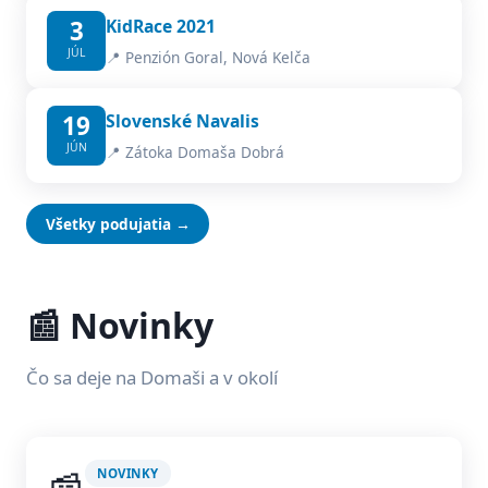
3
KidRace 2021
JÚL
📍 Penzión Goral, Nová Kelča
19
Slovenské Navalis
JÚN
📍 Zátoka Domaša Dobrá
Všetky podujatia →
📰 Novinky
Čo sa deje na Domaši a v okolí
NOVINKY