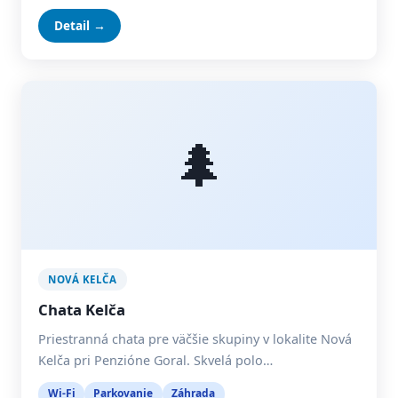
Detail →
🌲
NOVÁ KELČA
Chata Kelča
Priestranná chata pre väčšie skupiny v lokalite Nová
Kelča pri Penzióne Goral. Skvelá polo…
Wi-Fi
Parkovanie
Záhrada