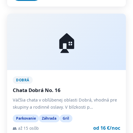
🏠
DOBRÁ
Chata Dobrá No. 16
Väčšia chata v obľúbenej oblasti Dobrá, vhodná pre
skupiny a rodinné oslavy. V blízkosti p…
Parkovanie
Záhrada
Gril
od 16 €/noc
👥 až 15 osôb