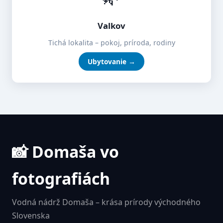
Valkov
Tichá lokalita – pokoj, príroda, rodiny
Ubytovanie →
📸 Domaša vo
fotografiách
Vodná nádrž Domaša – krása prírody východného
Slovenska