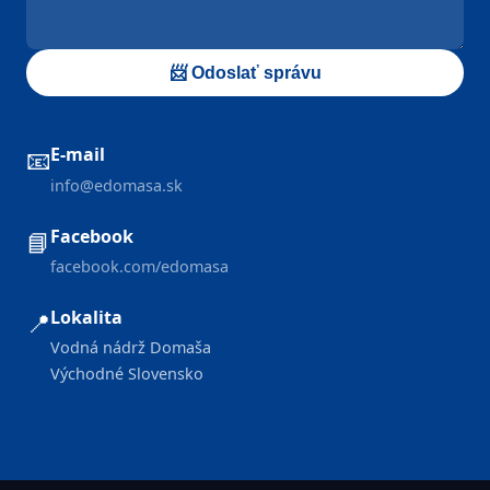
📨 Odoslať správu
E-mail
📧
info@edomasa.sk
Facebook
📘
facebook.com/edomasa
Lokalita
📍
Vodná nádrž Domaša
Východné Slovensko