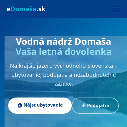
e
Domaša
.sk
Vodná nádrž Domaša
Vaša letná dovolenka
Najkrajšie jazero východného Slovenska –
ubytovanie, podujatia a nezabudnuteľné
zážitky.
🏠 Nájsť ubytovanie
🎉 Podujatia