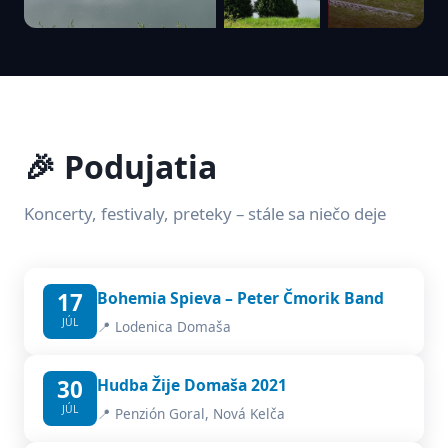
🎉 Podujatia
Koncerty, festivaly, preteky – stále sa niečo deje
17
Bohemia Spieva – Peter Čmorik Band
JÚL
📍 Lodenica Domaša
30
Hudba Žije Domaša 2021
JÚL
📍 Penzión Goral, Nová Kelča