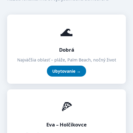
🌊
Dobrá
Najväčšia oblasť – pláže, Palm Beach, nočný život
Ubytovanie →
🍕
Eva – Holčíkovce