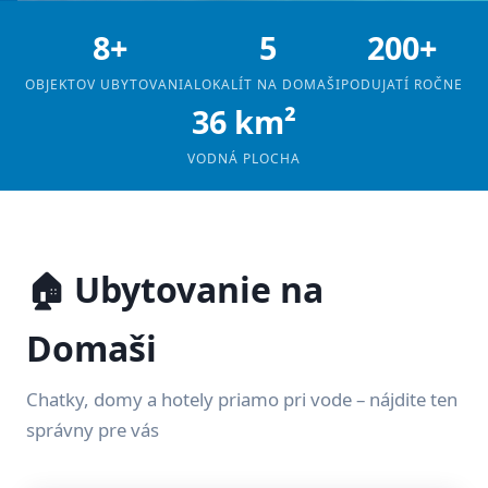
8+
5
200+
OBJEKTOV UBYTOVANIA
LOKALÍT NA DOMAŠI
PODUJATÍ ROČNE
36 km²
VODNÁ PLOCHA
🏠 Ubytovanie na
Domaši
Chatky, domy a hotely priamo pri vode – nájdite ten
správny pre vás