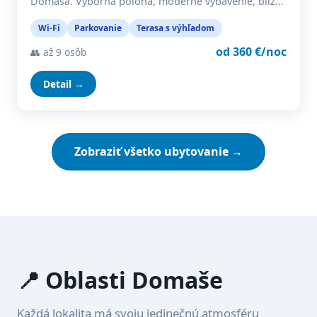
Domaša. Výborná poloha, moderné vybavenie, blíz…
Wi-Fi
Parkovanie
Terasa s výhľadom
od 360 €/noc
👥 až 9 osôb
Detail →
Zobraziť všetko ubytovanie →
📍 Oblasti Domaše
Každá lokalita má svoju jedinečnú atmosféru