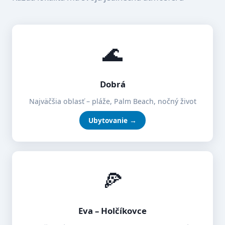
🌊
Dobrá
Najväčšia oblasť – pláže, Palm Beach, nočný život
Ubytovanie →
🍕
Eva – Holčíkovce