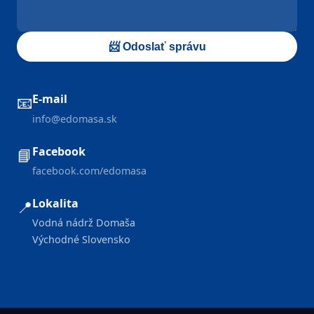
📨 Odoslať správu
E-mail
📧
info@edomasa.sk
Facebook
📘
facebook.com/edomasa
Lokalita
📍
Vodná nádrž Domaša
Východné Slovensko