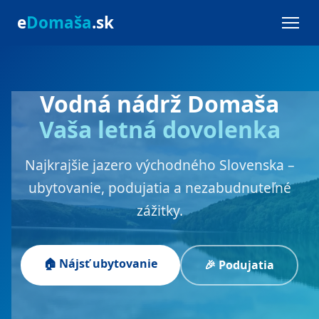
e
Domaša
.sk
Vodná nádrž Domaša
Vaša letná dovolenka
Najkrajšie jazero východného Slovenska –
ubytovanie, podujatia a nezabudnuteľné
zážitky.
🏠 Nájsť ubytovanie
🎉 Podujatia