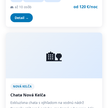
od 120 €/noc
👥 až 10 osôb
Detail →
🏡
NOVÁ KELČA
Chata Nová Kelča
Exkluzívna chata s výhľadom na vodnú nádrž