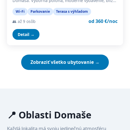
Domaša. Výborná poloha, moderné vybavenie, blíz…
Wi-Fi
Parkovanie
Terasa s výhľadom
od 360 €/noc
👥 až 9 osôb
Detail →
Zobraziť všetko ubytovanie →
📍 Oblasti Domaše
Každá lokalita má svoju jedinečnú atmosféru