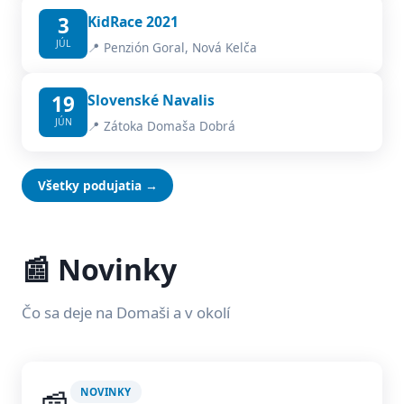
3
KidRace 2021
JÚL
📍 Penzión Goral, Nová Kelča
19
Slovenské Navalis
JÚN
📍 Zátoka Domaša Dobrá
Všetky podujatia →
📰 Novinky
Čo sa deje na Domaši a v okolí
NOVINKY