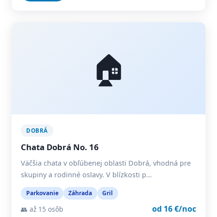
🏠
DOBRÁ
Chata Dobrá No. 16
Väčšia chata v obľúbenej oblasti Dobrá, vhodná pre
skupiny a rodinné oslavy. V blízkosti p…
Parkovanie
Záhrada
Gril
od 16 €/noc
👥 až 15 osôb