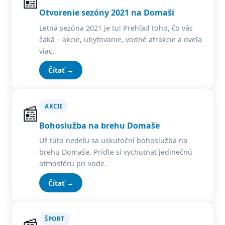
📰
Otvorenie sezóny 2021 na Domaši
Letná sezóna 2021 je tu! Prehľad toho, čo vás
čaká – akcie, ubytovanie, vodné atrakcie a oveľa
viac.
Čítať →
📰
AKCIE
Bohoslužba na brehu Domaše
Už túto nedeľu sa uskutoční bohoslužba na
brehu Domaše. Príďte si vychutnať jedinečnú
atmosféru pri vode.
Čítať →
ŠPORT