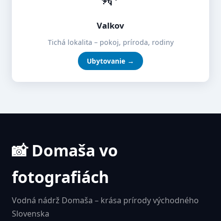
Valkov
Tichá lokalita – pokoj, príroda, rodiny
Ubytovanie →
📸 Domaša vo
fotografiách
Vodná nádrž Domaša – krása prírody východného
Slovenska