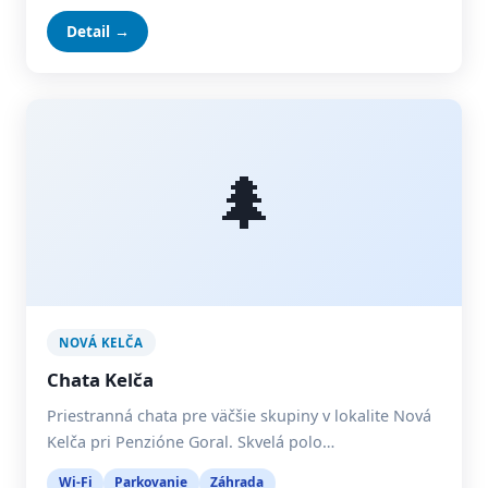
Detail →
🌲
NOVÁ KELČA
Chata Kelča
Priestranná chata pre väčšie skupiny v lokalite Nová
Kelča pri Penzióne Goral. Skvelá polo…
Wi-Fi
Parkovanie
Záhrada