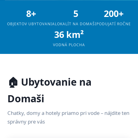
8+
5
200+
OBJEKTOV UBYTOVANIA
LOKALÍT NA DOMAŠI
PODUJATÍ ROČNE
36 km²
VODNÁ PLOCHA
🏠 Ubytovanie na
Domaši
Chatky, domy a hotely priamo pri vode – nájdite ten
správny pre vás