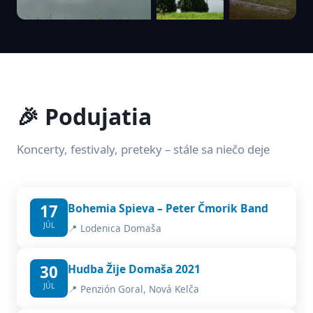
🎉 Podujatia
Koncerty, festivaly, preteky – stále sa niečo deje
17
Bohemia Spieva – Peter Čmorik Band
JÚL
📍 Lodenica Domaša
30
Hudba Žije Domaša 2021
JÚL
📍 Penzión Goral, Nová Kelča