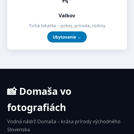
Valkov
Tichá lokalita – pokoj, príroda, rodiny
Ubytovanie →
📸 Domaša vo
fotografiách
Vodná nádrž Domaša – krása prírody východného
Slovenska