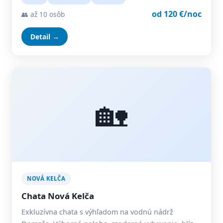
od 120 €/noc
👥 až 10 osôb
Detail →
🏡
NOVÁ KELČA
Chata Nová Kelča
Exkluzívna chata s výhľadom na vodnú nádrž