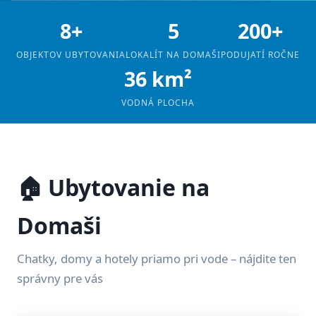
8+
5
200+
OBJEKTOV UBYTOVANIA
LOKALÍT NA DOMAŠI
PODUJATÍ ROČNE
36 km²
VODNÁ PLOCHA
🏠 Ubytovanie na
Domaši
Chatky, domy a hotely priamo pri vode – nájdite ten
správny pre vás