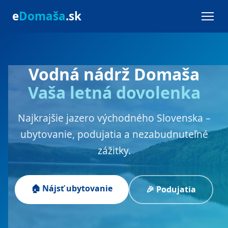
e
Domaša
.sk
Vodná nádrž Domaša
Vaša letná dovolenka
Najkrajšie jazero východného Slovenska –
ubytovanie, podujatia a nezabudnuteľné
zážitky.
🏠 Nájsť ubytovanie
🎉 Podujatia