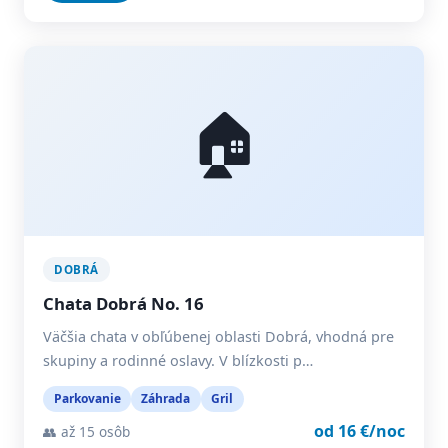
🏠
DOBRÁ
Chata Dobrá No. 16
Väčšia chata v obľúbenej oblasti Dobrá, vhodná pre
skupiny a rodinné oslavy. V blízkosti p…
Parkovanie
Záhrada
Gril
od 16 €/noc
👥 až 15 osôb