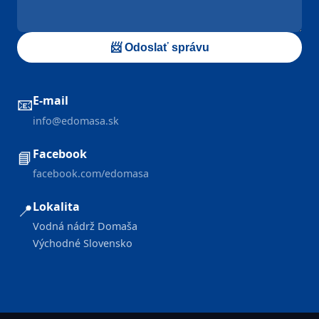
📨 Odoslať správu
E-mail
📧
info@edomasa.sk
Facebook
📘
facebook.com/edomasa
Lokalita
📍
Vodná nádrž Domaša
Východné Slovensko