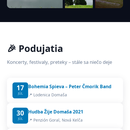
🎉 Podujatia
Koncerty, festivaly, preteky – stále sa niečo deje
17
Bohemia Spieva – Peter Čmorik Band
JÚL
📍 Lodenica Domaša
30
Hudba Žije Domaša 2021
JÚL
📍 Penzión Goral, Nová Kelča