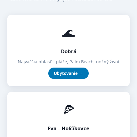
🌊
Dobrá
Najväčšia oblasť – pláže, Palm Beach, nočný život
Ubytovanie →
🍕
Eva – Holčíkovce