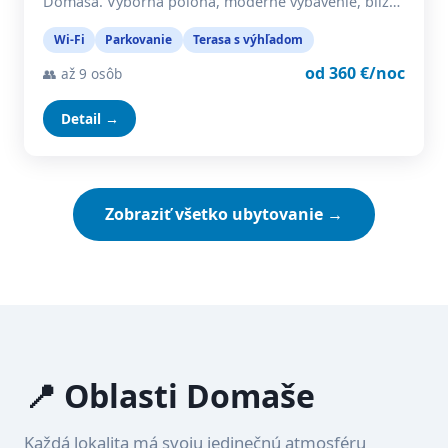
Domaša. Výborná poloha, moderné vybavenie, blíz…
Wi-Fi
Parkovanie
Terasa s výhľadom
od 360 €/noc
👥 až 9 osôb
Detail →
Zobraziť všetko ubytovanie →
📍 Oblasti Domaše
Každá lokalita má svoju jedinečnú atmosféru