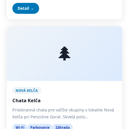
Detail →
🌲
NOVÁ KELČA
Chata Kelča
Priestranná chata pre väčšie skupiny v lokalite Nová
Kelča pri Penzióne Goral. Skvelá polo…
Wi-Fi
Parkovanie
Záhrada