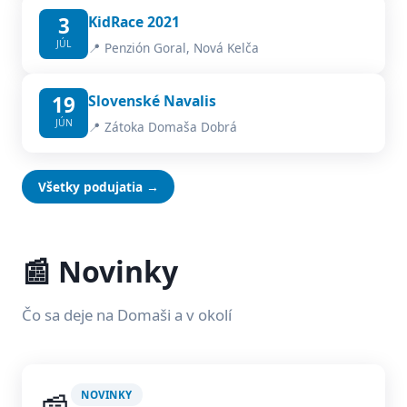
3
KidRace 2021
JÚL
📍 Penzión Goral, Nová Kelča
19
Slovenské Navalis
JÚN
📍 Zátoka Domaša Dobrá
Všetky podujatia →
📰 Novinky
Čo sa deje na Domaši a v okolí
NOVINKY