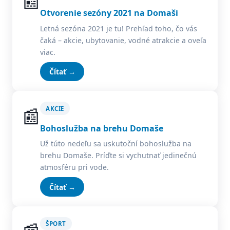
📰
Otvorenie sezóny 2021 na Domaši
Letná sezóna 2021 je tu! Prehľad toho, čo vás
čaká – akcie, ubytovanie, vodné atrakcie a oveľa
viac.
Čítať →
📰
AKCIE
Bohoslužba na brehu Domaše
Už túto nedeľu sa uskutoční bohoslužba na
brehu Domaše. Príďte si vychutnať jedinečnú
atmosféru pri vode.
Čítať →
ŠPORT