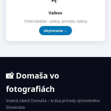
Valkov
Tichá lokalita – pokoj, príroda, rodiny
Ubytovanie →
📸 Domaša vo
fotografiách
Vodná nádrž Domaša – krása prírody východného
Slovenska