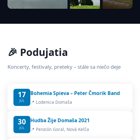
🎉 Podujatia
Koncerty, festivaly, preteky – stále sa niečo deje
17
Bohemia Spieva – Peter Čmorik Band
JÚL
📍 Lodenica Domaša
30
Hudba Žije Domaša 2021
JÚL
📍 Penzión Goral, Nová Kelča