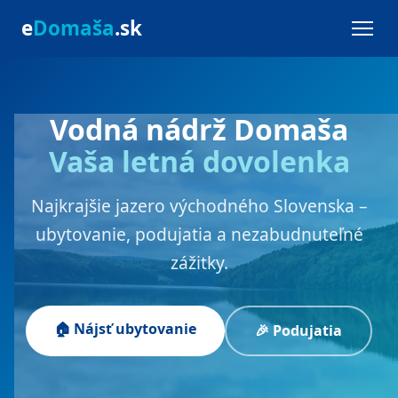
e
Domaša
.sk
Vodná nádrž Domaša
Vaša letná dovolenka
Najkrajšie jazero východného Slovenska –
ubytovanie, podujatia a nezabudnuteľné
zážitky.
🏠 Nájsť ubytovanie
🎉 Podujatia