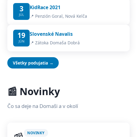
3
KidRace 2021
JÚL
📍 Penzión Goral, Nová Kelča
19
Slovenské Navalis
JÚN
📍 Zátoka Domaša Dobrá
Všetky podujatia →
📰 Novinky
Čo sa deje na Domaši a v okolí
NOVINKY