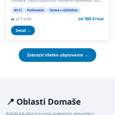
Domaša. Výborná poloha, moderné vybavenie, blíz…
Wi-Fi
Parkovanie
Terasa s výhľadom
od 360 €/noc
👥 až 9 osôb
Detail →
Zobraziť všetko ubytovanie →
📍 Oblasti Domaše
Každá lokalita má svoju jedinečnú atmosféru