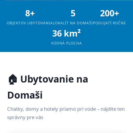
8+
5
200+
OBJEKTOV UBYTOVANIA
LOKALÍT NA DOMAŠI
PODUJATÍ ROČNE
36 km²
VODNÁ PLOCHA
🏠 Ubytovanie na
Domaši
Chatky, domy a hotely priamo pri vode – nájdite ten
správny pre vás