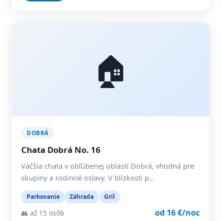
🏠
DOBRÁ
Chata Dobrá No. 16
Väčšia chata v obľúbenej oblasti Dobrá, vhodná pre
skupiny a rodinné oslavy. V blízkosti p…
Parkovanie
Záhrada
Gril
od 16 €/noc
👥 až 15 osôb