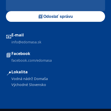
📨 Odoslať správu
E-mail
📧
info@edomasa.sk
Facebook
📘
facebook.com/edomasa
Lokalita
📍
Vodná nádrž Domaša
Východné Slovensko