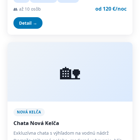
od 120 €/noc
👥 až 10 osôb
Detail →
🏡
NOVÁ KELČA
Chata Nová Kelča
Exkluzívna chata s výhľadom na vodnú nádrž