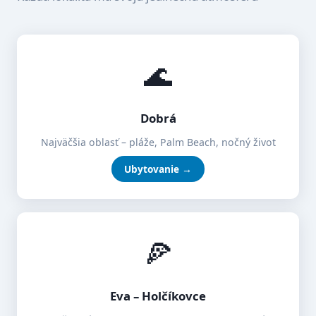
🌊
Dobrá
Najväčšia oblasť – pláže, Palm Beach, nočný život
Ubytovanie →
🍕
Eva – Holčíkovce