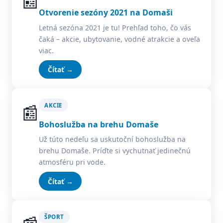
📰
Otvorenie sezóny 2021 na Domaši
Letná sezóna 2021 je tu! Prehľad toho, čo vás
čaká – akcie, ubytovanie, vodné atrakcie a oveľa
viac.
Čítať →
📰
AKCIE
Bohoslužba na brehu Domaše
Už túto nedeľu sa uskutoční bohoslužba na
brehu Domaše. Príďte si vychutnať jedinečnú
atmosféru pri vode.
Čítať →
ŠPORT