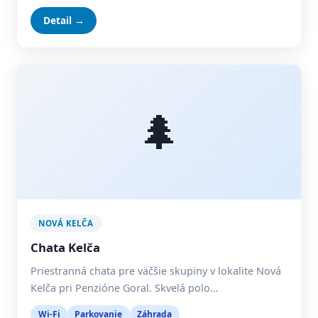
Detail →
🌲
NOVÁ KELČA
Chata Kelča
Priestranná chata pre väčšie skupiny v lokalite Nová
Kelča pri Penzióne Goral. Skvelá polo…
Wi-Fi
Parkovanie
Záhrada