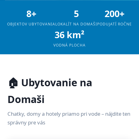
8+
5
200+
OBJEKTOV UBYTOVANIA
LOKALÍT NA DOMAŠI
PODUJATÍ ROČNE
36 km²
VODNÁ PLOCHA
🏠 Ubytovanie na
Domaši
Chatky, domy a hotely priamo pri vode – nájdite ten
správny pre vás