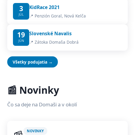
3
KidRace 2021
JÚL
📍 Penzión Goral, Nová Kelča
19
Slovenské Navalis
JÚN
📍 Zátoka Domaša Dobrá
Všetky podujatia →
📰 Novinky
Čo sa deje na Domaši a v okolí
NOVINKY