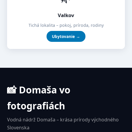
Valkov
Tichá lokalita – pokoj, príroda, rodiny
Ubytovanie →
📸 Domaša vo
fotografiách
Vodná nádrž Domaša – krása prírody východného
Slovenska