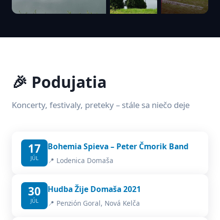
🎉 Podujatia
Koncerty, festivaly, preteky – stále sa niečo deje
17
Bohemia Spieva – Peter Čmorik Band
JÚL
📍 Lodenica Domaša
30
Hudba Žije Domaša 2021
JÚL
📍 Penzión Goral, Nová Kelča