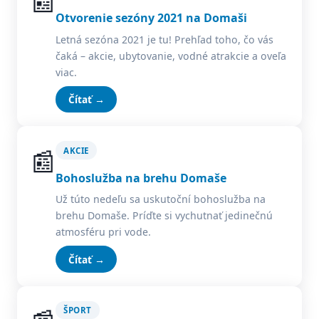
📰
Otvorenie sezóny 2021 na Domaši
Letná sezóna 2021 je tu! Prehľad toho, čo vás
čaká – akcie, ubytovanie, vodné atrakcie a oveľa
viac.
Čítať →
📰
AKCIE
Bohoslužba na brehu Domaše
Už túto nedeľu sa uskutoční bohoslužba na
brehu Domaše. Príďte si vychutnať jedinečnú
atmosféru pri vode.
Čítať →
ŠPORT