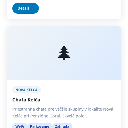
Detail →
🌲
NOVÁ KELČA
Chata Kelča
Priestranná chata pre väčšie skupiny v lokalite Nová
Kelča pri Penzióne Goral. Skvelá polo…
Wi-Fi
Parkovanie
Záhrada