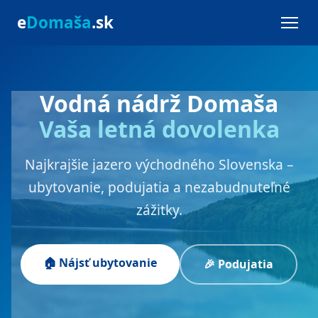
e
Domaša
.sk
Vodná nádrž Domaša
Vaša letná dovolenka
Najkrajšie jazero východného Slovenska –
ubytovanie, podujatia a nezabudnuteľné
zážitky.
🏠 Nájsť ubytovanie
🎉 Podujatia