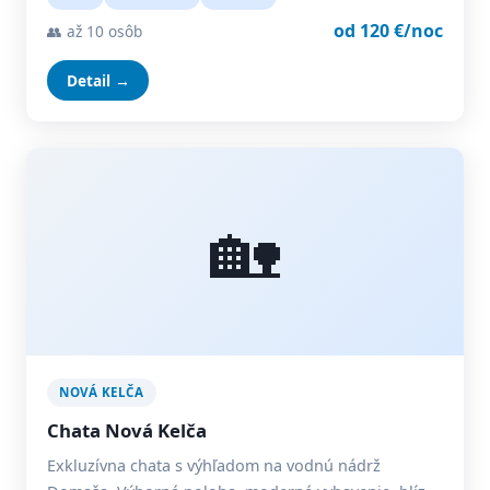
od 120 €/noc
👥 až 10 osôb
Detail →
🏡
NOVÁ KELČA
Chata Nová Kelča
Exkluzívna chata s výhľadom na vodnú nádrž