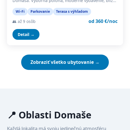
Domaša. Výborná poloha, moderné vybavenie, blíz…
Wi-Fi
Parkovanie
Terasa s výhľadom
od 360 €/noc
👥 až 9 osôb
Detail →
Zobraziť všetko ubytovanie →
📍 Oblasti Domaše
Každá lokalita má svoju jedinečnú atmosféru