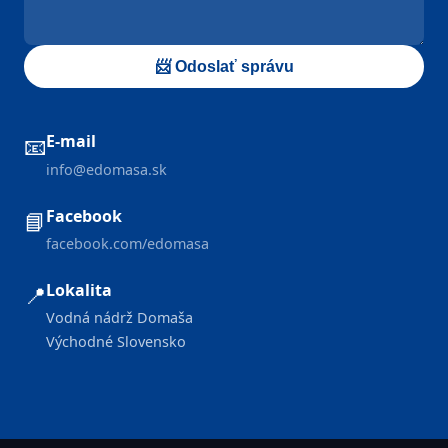
📨 Odoslať správu
E-mail
📧
info@edomasa.sk
Facebook
📘
facebook.com/edomasa
Lokalita
📍
Vodná nádrž Domaša
Východné Slovensko