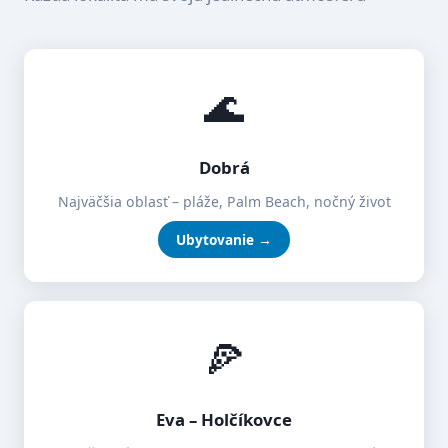
🌊
Dobrá
Najväčšia oblasť – pláže, Palm Beach, nočný život
Ubytovanie →
🍕
Eva – Holčíkovce