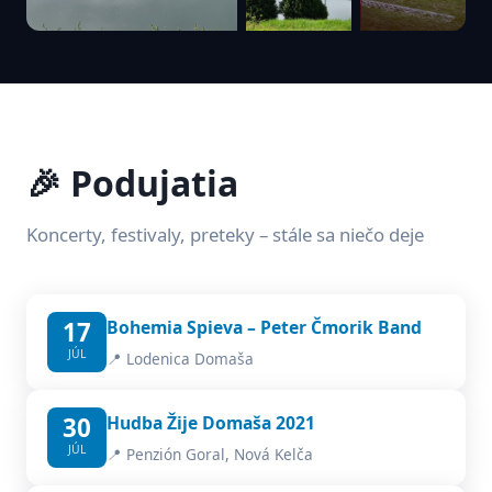
🎉 Podujatia
Koncerty, festivaly, preteky – stále sa niečo deje
17
Bohemia Spieva – Peter Čmorik Band
JÚL
📍 Lodenica Domaša
30
Hudba Žije Domaša 2021
JÚL
📍 Penzión Goral, Nová Kelča