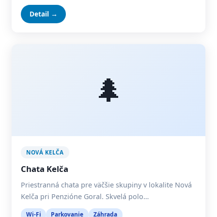
Detail →
🌲
NOVÁ KELČA
Chata Kelča
Priestranná chata pre väčšie skupiny v lokalite Nová
Kelča pri Penzióne Goral. Skvelá polo…
Wi-Fi
Parkovanie
Záhrada