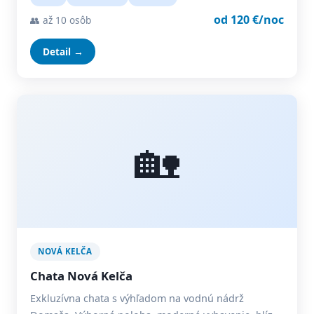
od 120 €/noc
👥 až 10 osôb
Detail →
🏡
NOVÁ KELČA
Chata Nová Kelča
Exkluzívna chata s výhľadom na vodnú nádrž