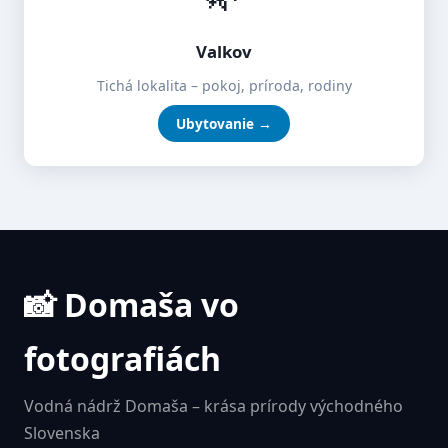
Valkov
Tichá lokalita – pokoj, príroda, rodiny
Ubytovanie →
📸 Domaša vo
fotografiách
Vodná nádrž Domaša – krása prírody východného
Slovenska