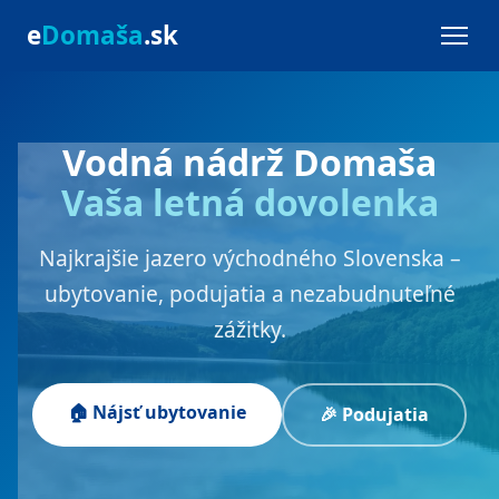
e
Domaša
.sk
Vodná nádrž Domaša
Vaša letná dovolenka
Najkrajšie jazero východného Slovenska –
ubytovanie, podujatia a nezabudnuteľné
zážitky.
🏠 Nájsť ubytovanie
🎉 Podujatia