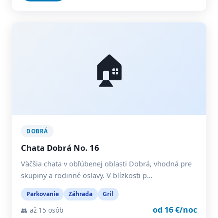
🏠
DOBRÁ
Chata Dobrá No. 16
Väčšia chata v obľúbenej oblasti Dobrá, vhodná pre
skupiny a rodinné oslavy. V blízkosti p…
Parkovanie
Záhrada
Gril
od 16 €/noc
👥 až 15 osôb