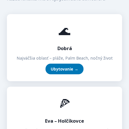
🌊
Dobrá
Najväčšia oblasť – pláže, Palm Beach, nočný život
Ubytovanie →
🍕
Eva – Holčíkovce