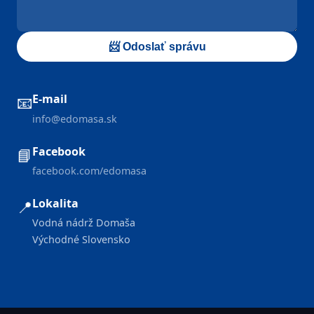
📨 Odoslať správu
E-mail
📧
info@edomasa.sk
Facebook
📘
facebook.com/edomasa
Lokalita
📍
Vodná nádrž Domaša
Východné Slovensko