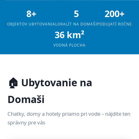
8+
5
200+
OBJEKTOV UBYTOVANIA
LOKALÍT NA DOMAŠI
PODUJATÍ ROČNE
36 km²
VODNÁ PLOCHA
🏠 Ubytovanie na
Domaši
Chatky, domy a hotely priamo pri vode – nájdite ten
správny pre vás