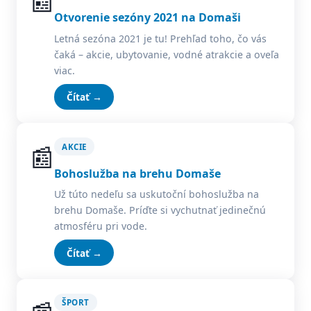
📰
Otvorenie sezóny 2021 na Domaši
Letná sezóna 2021 je tu! Prehľad toho, čo vás
čaká – akcie, ubytovanie, vodné atrakcie a oveľa
viac.
Čítať →
📰
AKCIE
Bohoslužba na brehu Domaše
Už túto nedeľu sa uskutoční bohoslužba na
brehu Domaše. Príďte si vychutnať jedinečnú
atmosféru pri vode.
Čítať →
ŠPORT