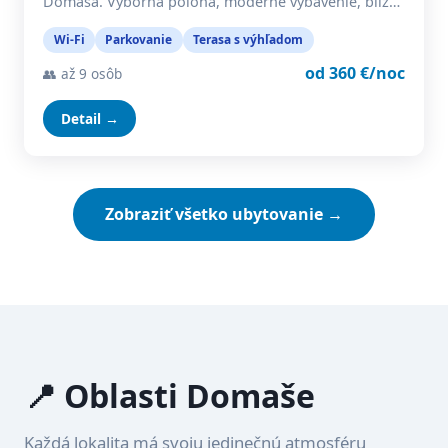
Domaša. Výborná poloha, moderné vybavenie, blíz…
Wi-Fi
Parkovanie
Terasa s výhľadom
od 360 €/noc
👥 až 9 osôb
Detail →
Zobraziť všetko ubytovanie →
📍 Oblasti Domaše
Každá lokalita má svoju jedinečnú atmosféru