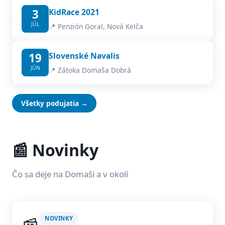
3
KidRace 2021
JÚL
📍 Penzión Goral, Nová Kelča
19
Slovenské Navalis
JÚN
📍 Zátoka Domaša Dobrá
Všetky podujatia →
📰 Novinky
Čo sa deje na Domaši a v okolí
NOVINKY