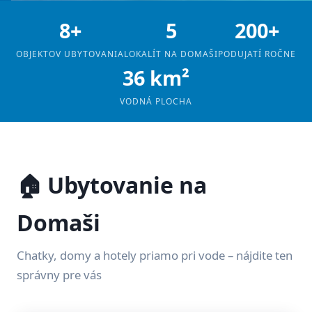
8+
5
200+
OBJEKTOV UBYTOVANIA
LOKALÍT NA DOMAŠI
PODUJATÍ ROČNE
36 km²
VODNÁ PLOCHA
🏠 Ubytovanie na
Domaši
Chatky, domy a hotely priamo pri vode – nájdite ten
správny pre vás