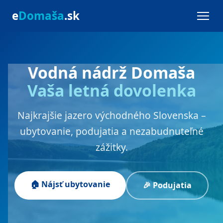
e
Domaša
.sk
Vodná nádrž Domaša
Vaša letná dovolenka
Najkrajšie jazero východného Slovenska –
ubytovanie, podujatia a nezabudnuteľné
zážitky.
🏠 Nájsť ubytovanie
🎉 Podujatia