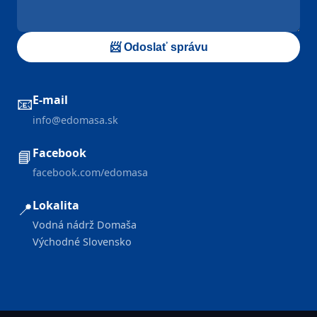
📨 Odoslať správu
E-mail
📧
info@edomasa.sk
Facebook
📘
facebook.com/edomasa
Lokalita
📍
Vodná nádrž Domaša
Východné Slovensko