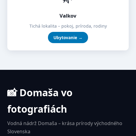
Valkov
Tichá lokalita – pokoj, príroda, rodiny
Ubytovanie →
📸 Domaša vo
fotografiách
Vodná nádrž Domaša – krása prírody východného
Slovenska