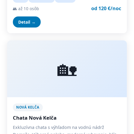
od 120 €/noc
👥 až 10 osôb
Detail →
🏡
NOVÁ KELČA
Chata Nová Kelča
Exkluzívna chata s výhľadom na vodnú nádrž