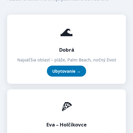
🌊
Dobrá
Najväčšia oblasť – pláže, Palm Beach, nočný život
Ubytovanie →
🍕
Eva – Holčíkovce