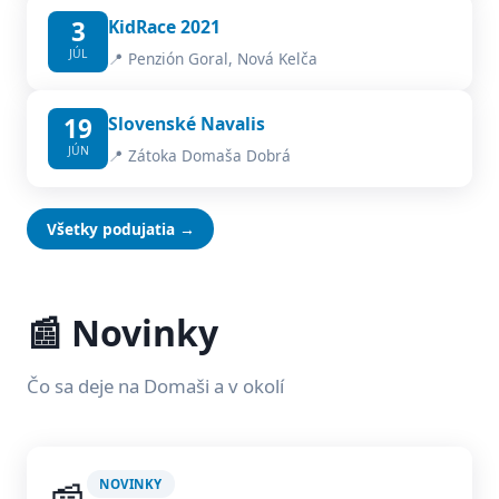
3
KidRace 2021
JÚL
📍 Penzión Goral, Nová Kelča
19
Slovenské Navalis
JÚN
📍 Zátoka Domaša Dobrá
Všetky podujatia →
📰 Novinky
Čo sa deje na Domaši a v okolí
NOVINKY