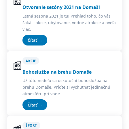
📰
Otvorenie sezóny 2021 na Domaši
Letná sezóna 2021 je tu! Prehľad toho, čo vás
čaká – akcie, ubytovanie, vodné atrakcie a oveľa
viac.
Čítať →
📰
AKCIE
Bohoslužba na brehu Domaše
Už túto nedeľu sa uskutoční bohoslužba na
brehu Domaše. Príďte si vychutnať jedinečnú
atmosféru pri vode.
Čítať →
ŠPORT