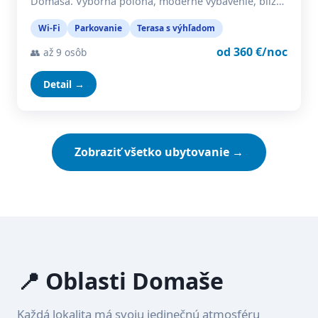
Domaša. Výborná poloha, moderné vybavenie, blíz…
Wi-Fi
Parkovanie
Terasa s výhľadom
od 360 €/noc
👥 až 9 osôb
Detail →
Zobraziť všetko ubytovanie →
📍 Oblasti Domaše
Každá lokalita má svoju jedinečnú atmosféru