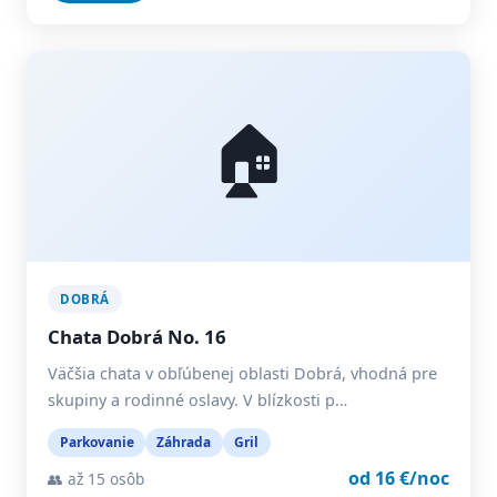
🏠
DOBRÁ
Chata Dobrá No. 16
Väčšia chata v obľúbenej oblasti Dobrá, vhodná pre
skupiny a rodinné oslavy. V blízkosti p…
Parkovanie
Záhrada
Gril
od 16 €/noc
👥 až 15 osôb