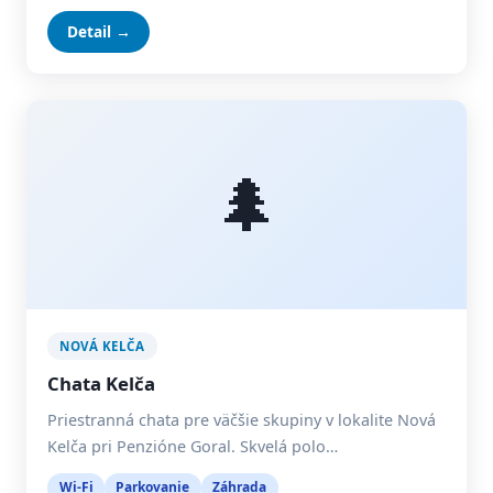
Detail →
🌲
NOVÁ KELČA
Chata Kelča
Priestranná chata pre väčšie skupiny v lokalite Nová
Kelča pri Penzióne Goral. Skvelá polo…
Wi-Fi
Parkovanie
Záhrada