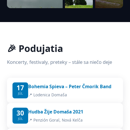
🎉 Podujatia
Koncerty, festivaly, preteky – stále sa niečo deje
17
Bohemia Spieva – Peter Čmorik Band
JÚL
📍 Lodenica Domaša
30
Hudba Žije Domaša 2021
JÚL
📍 Penzión Goral, Nová Kelča