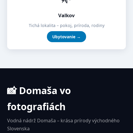
Valkov
Tichá lokalita – pokoj, príroda, rodiny
Ubytovanie →
📸 Domaša vo
fotografiách
Vodná nádrž Domaša – krása prírody východného
Slovenska