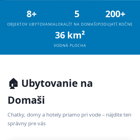
8+
5
200+
OBJEKTOV UBYTOVANIA
LOKALÍT NA DOMAŠI
PODUJATÍ ROČNE
36 km²
VODNÁ PLOCHA
🏠 Ubytovanie na
Domaši
Chatky, domy a hotely priamo pri vode – nájdite ten
správny pre vás