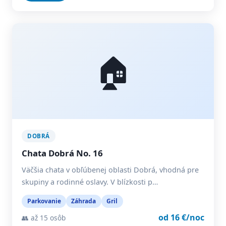
🏠
DOBRÁ
Chata Dobrá No. 16
Väčšia chata v obľúbenej oblasti Dobrá, vhodná pre
skupiny a rodinné oslavy. V blízkosti p…
Parkovanie
Záhrada
Gril
od 16 €/noc
👥 až 15 osôb