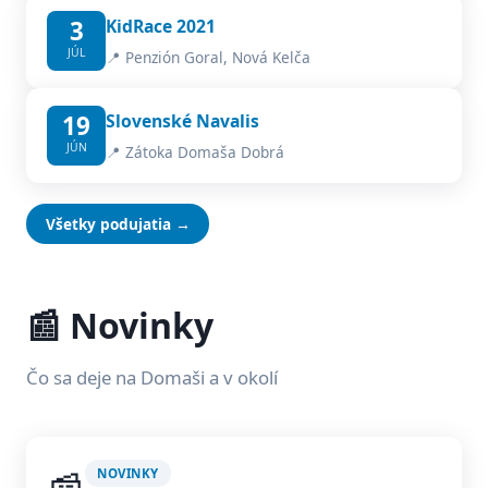
3
KidRace 2021
JÚL
📍 Penzión Goral, Nová Kelča
19
Slovenské Navalis
JÚN
📍 Zátoka Domaša Dobrá
Všetky podujatia →
📰 Novinky
Čo sa deje na Domaši a v okolí
NOVINKY