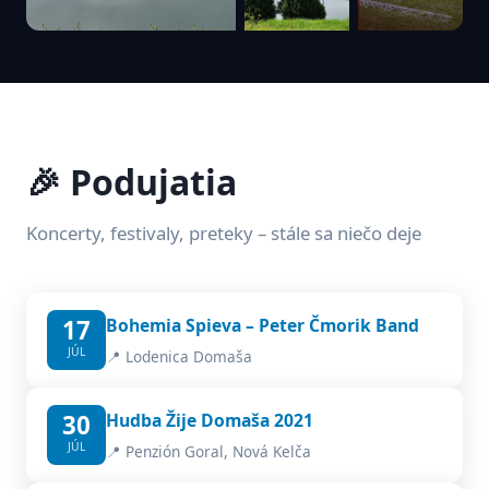
🎉 Podujatia
Koncerty, festivaly, preteky – stále sa niečo deje
17
Bohemia Spieva – Peter Čmorik Band
JÚL
📍 Lodenica Domaša
30
Hudba Žije Domaša 2021
JÚL
📍 Penzión Goral, Nová Kelča