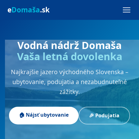
e
Domaša
.sk
Vodná nádrž Domaša
Vaša letná dovolenka
Najkrajšie jazero východného Slovenska –
ubytovanie, podujatia a nezabudnuteľné
zážitky.
🏠 Nájsť ubytovanie
🎉 Podujatia