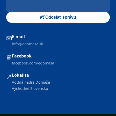
📨 Odoslať správu
E-mail
📧
info@edomasa.sk
Facebook
📘
facebook.com/edomasa
Lokalita
📍
Vodná nádrž Domaša
Východné Slovensko