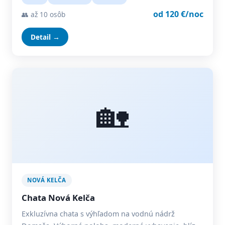
od 120 €/noc
👥 až 10 osôb
Detail →
🏡
NOVÁ KELČA
Chata Nová Kelča
Exkluzívna chata s výhľadom na vodnú nádrž