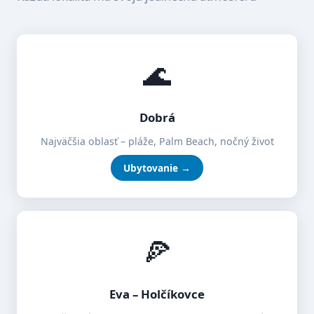
🌊
Dobrá
Najväčšia oblasť – pláže, Palm Beach, nočný život
Ubytovanie →
🍕
Eva – Holčíkovce