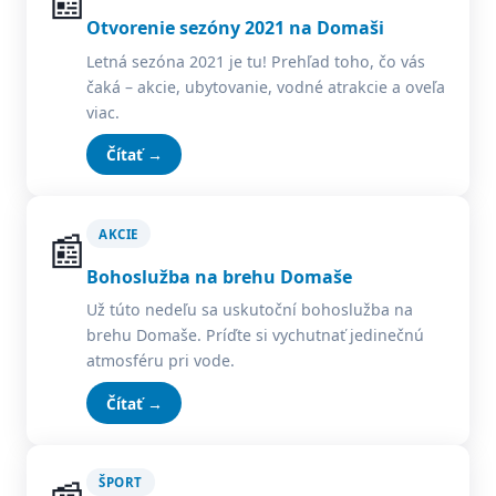
📰
Otvorenie sezóny 2021 na Domaši
Letná sezóna 2021 je tu! Prehľad toho, čo vás
čaká – akcie, ubytovanie, vodné atrakcie a oveľa
viac.
Čítať →
📰
AKCIE
Bohoslužba na brehu Domaše
Už túto nedeľu sa uskutoční bohoslužba na
brehu Domaše. Príďte si vychutnať jedinečnú
atmosféru pri vode.
Čítať →
ŠPORT