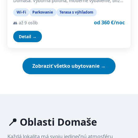
Domaša. Výborná poloha, moderné vybavenie, blíz…
Wi-Fi
Parkovanie
Terasa s výhľadom
od 360 €/noc
👥 až 9 osôb
Detail →
Zobraziť všetko ubytovanie →
📍 Oblasti Domaše
Každá lokalita má svoju jedinečnú atmosféru