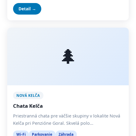
Detail →
🌲
NOVÁ KELČA
Chata Kelča
Priestranná chata pre väčšie skupiny v lokalite Nová
Kelča pri Penzióne Goral. Skvelá polo…
Wi-Fi
Parkovanie
Záhrada