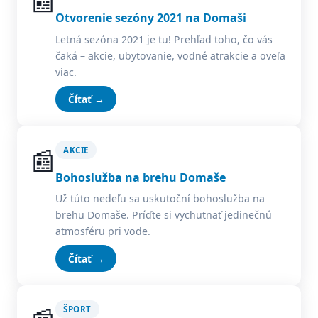
📰
Otvorenie sezóny 2021 na Domaši
Letná sezóna 2021 je tu! Prehľad toho, čo vás
čaká – akcie, ubytovanie, vodné atrakcie a oveľa
viac.
Čítať →
📰
AKCIE
Bohoslužba na brehu Domaše
Už túto nedeľu sa uskutoční bohoslužba na
brehu Domaše. Príďte si vychutnať jedinečnú
atmosféru pri vode.
Čítať →
ŠPORT