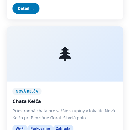
Detail →
🌲
NOVÁ KELČA
Chata Kelča
Priestranná chata pre väčšie skupiny v lokalite Nová
Kelča pri Penzióne Goral. Skvelá polo…
Wi-Fi
Parkovanie
Záhrada