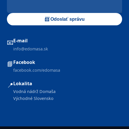
📨 Odoslať správu
E-mail
📧
info@edomasa.sk
Facebook
📘
facebook.com/edomasa
Lokalita
📍
Vodná nádrž Domaša
Východné Slovensko