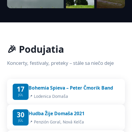
🎉 Podujatia
Koncerty, festivaly, preteky – stále sa niečo deje
17
Bohemia Spieva – Peter Čmorik Band
JÚL
📍 Lodenica Domaša
30
Hudba Žije Domaša 2021
JÚL
📍 Penzión Goral, Nová Kelča