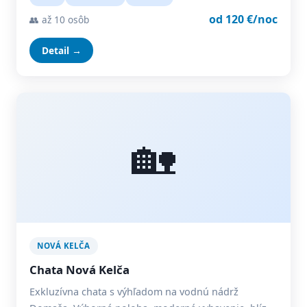
od 120 €/noc
👥 až 10 osôb
Detail →
🏡
NOVÁ KELČA
Chata Nová Kelča
Exkluzívna chata s výhľadom na vodnú nádrž