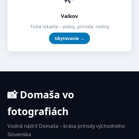
Valkov
Tichá lokalita – pokoj, príroda, rodiny
Ubytovanie →
📸 Domaša vo
fotografiách
Vodná nádrž Domaša – krása prírody východného
Slovenska