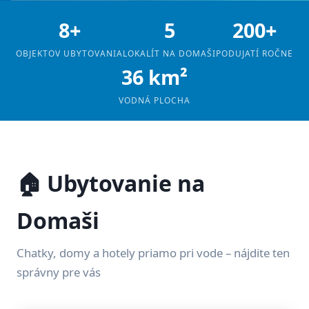
8+
5
200+
OBJEKTOV UBYTOVANIA
LOKALÍT NA DOMAŠI
PODUJATÍ ROČNE
36 km²
VODNÁ PLOCHA
🏠 Ubytovanie na
Domaši
Chatky, domy a hotely priamo pri vode – nájdite ten
správny pre vás