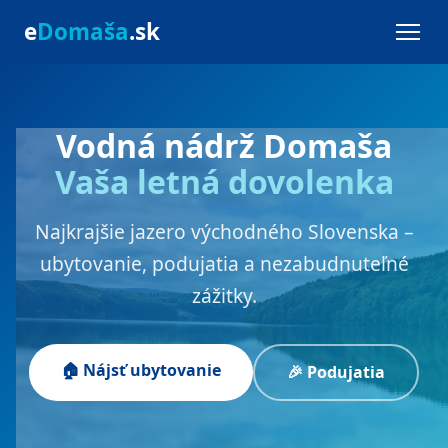
e
Domaša
.sk
Vodná nádrž Domaša
Vaša letná dovolenka
Najkrajšie jazero východného Slovenska –
ubytovanie, podujatia a nezabudnuteľné
zážitky.
🏠 Nájsť ubytovanie
🎉 Podujatia