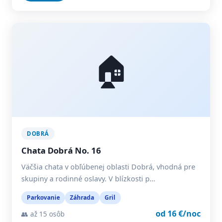
🏠
DOBRÁ
Chata Dobrá No. 16
Väčšia chata v obľúbenej oblasti Dobrá, vhodná pre
skupiny a rodinné oslavy. V blízkosti p…
Parkovanie
Záhrada
Gril
od 16 €/noc
👥 až 15 osôb