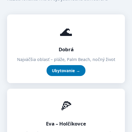
🌊
Dobrá
Najväčšia oblasť – pláže, Palm Beach, nočný život
Ubytovanie →
🍕
Eva – Holčíkovce