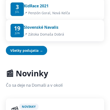
3
KidRace 2021
JÚL
📍 Penzión Goral, Nová Kelča
19
Slovenské Navalis
JÚN
📍 Zátoka Domaša Dobrá
Všetky podujatia →
📰 Novinky
Čo sa deje na Domaši a v okolí
NOVINKY