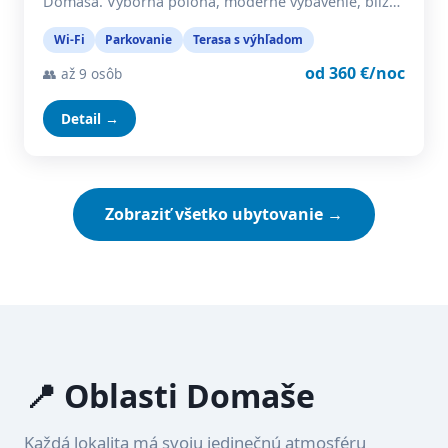
Domaša. Výborná poloha, moderné vybavenie, blíz…
Wi-Fi
Parkovanie
Terasa s výhľadom
od 360 €/noc
👥 až 9 osôb
Detail →
Zobraziť všetko ubytovanie →
📍 Oblasti Domaše
Každá lokalita má svoju jedinečnú atmosféru