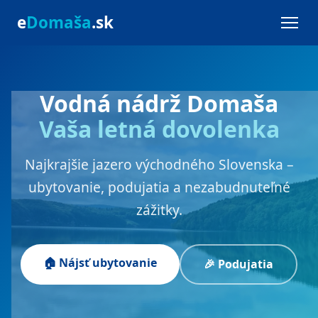
e
Domaša
.sk
Vodná nádrž Domaša
Vaša letná dovolenka
Najkrajšie jazero východného Slovenska –
ubytovanie, podujatia a nezabudnuteľné
zážitky.
🏠 Nájsť ubytovanie
🎉 Podujatia