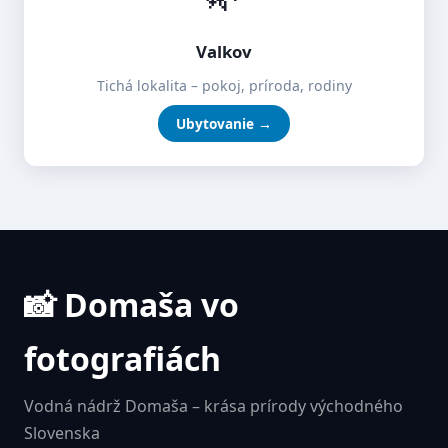
Valkov
Tichá lokalita – pokoj, príroda, rodiny
Ubytovanie →
📸 Domaša vo
fotografiách
Vodná nádrž Domaša – krása prírody východného
Slovenska