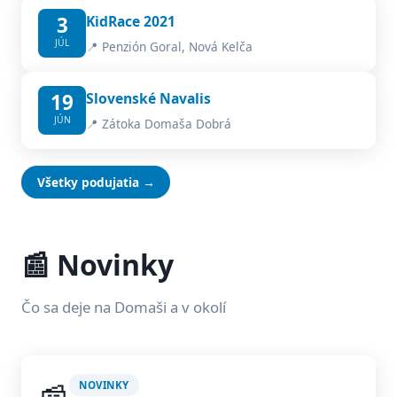
3
KidRace 2021
JÚL
📍 Penzión Goral, Nová Kelča
19
Slovenské Navalis
JÚN
📍 Zátoka Domaša Dobrá
Všetky podujatia →
📰 Novinky
Čo sa deje na Domaši a v okolí
NOVINKY