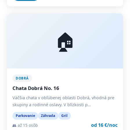
🏠
DOBRÁ
Chata Dobrá No. 16
Väčšia chata v obľúbenej oblasti Dobrá, vhodná pre
skupiny a rodinné oslavy. V blízkosti p…
Parkovanie
Záhrada
Gril
od 16 €/noc
👥 až 15 osôb