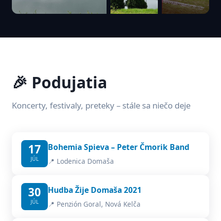
🎉 Podujatia
Koncerty, festivaly, preteky – stále sa niečo deje
17
Bohemia Spieva – Peter Čmorik Band
JÚL
📍 Lodenica Domaša
30
Hudba Žije Domaša 2021
JÚL
📍 Penzión Goral, Nová Kelča