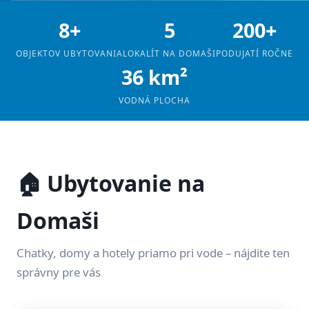
8+
5
200+
OBJEKTOV UBYTOVANIA
LOKALÍT NA DOMAŠI
PODUJATÍ ROČNE
36 km²
VODNÁ PLOCHA
🏠 Ubytovanie na
Domaši
Chatky, domy a hotely priamo pri vode – nájdite ten
správny pre vás