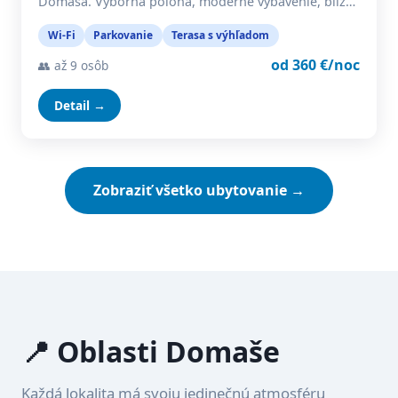
Domaša. Výborná poloha, moderné vybavenie, blíz…
Wi-Fi
Parkovanie
Terasa s výhľadom
od 360 €/noc
👥 až 9 osôb
Detail →
Zobraziť všetko ubytovanie →
📍 Oblasti Domaše
Každá lokalita má svoju jedinečnú atmosféru