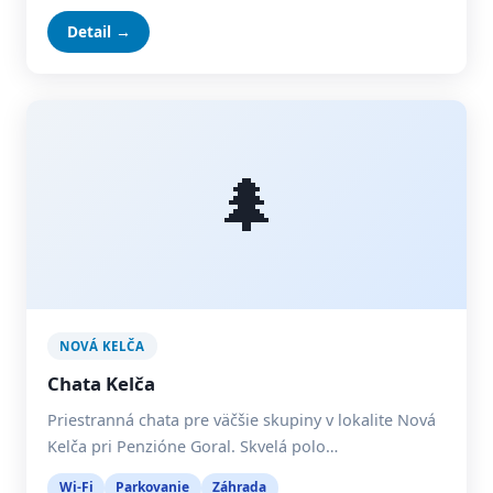
Detail →
🌲
NOVÁ KELČA
Chata Kelča
Priestranná chata pre väčšie skupiny v lokalite Nová
Kelča pri Penzióne Goral. Skvelá polo…
Wi-Fi
Parkovanie
Záhrada