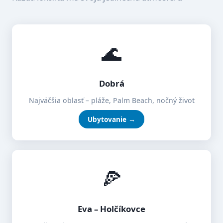
🌊
Dobrá
Najväčšia oblasť – pláže, Palm Beach, nočný život
Ubytovanie →
🍕
Eva – Holčíkovce