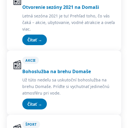
📰
Otvorenie sezóny 2021 na Domaši
Letná sezóna 2021 je tu! Prehľad toho, čo vás
čaká – akcie, ubytovanie, vodné atrakcie a oveľa
viac.
Čítať →
📰
AKCIE
Bohoslužba na brehu Domaše
Už túto nedeľu sa uskutoční bohoslužba na
brehu Domaše. Príďte si vychutnať jedinečnú
atmosféru pri vode.
Čítať →
ŠPORT