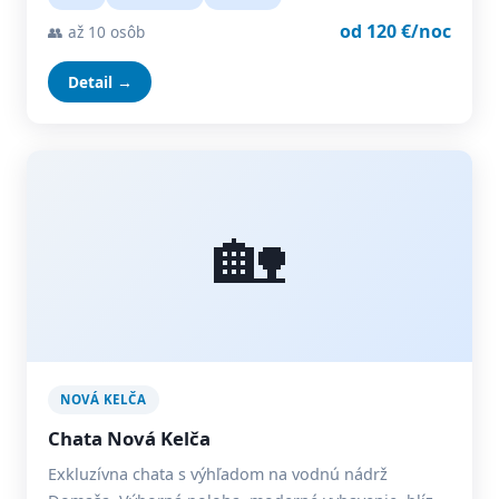
od 120 €/noc
👥 až 10 osôb
Detail →
🏡
NOVÁ KELČA
Chata Nová Kelča
Exkluzívna chata s výhľadom na vodnú nádrž