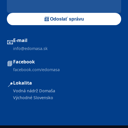
📨 Odoslať správu
E-mail
📧
info@edomasa.sk
Facebook
📘
facebook.com/edomasa
Lokalita
📍
Vodná nádrž Domaša
Východné Slovensko