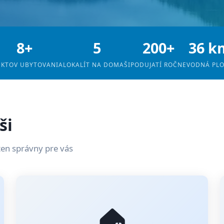
8+
5
200+
36 k
EKTOV UBYTOVANIA
LOKALÍT NA DOMAŠI
PODUJATÍ ROČNE
VODNÁ PL
ši
ten správny pre vás
🏠