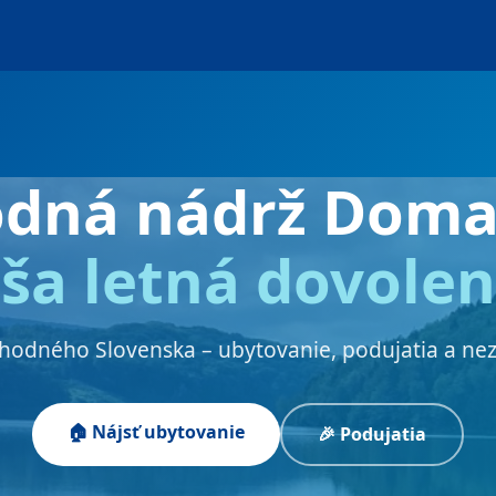
odná nádrž Doma
ša letná dovole
chodného Slovenska – ubytovanie, podujatia a ne
🏠 Nájsť ubytovanie
🎉 Podujatia