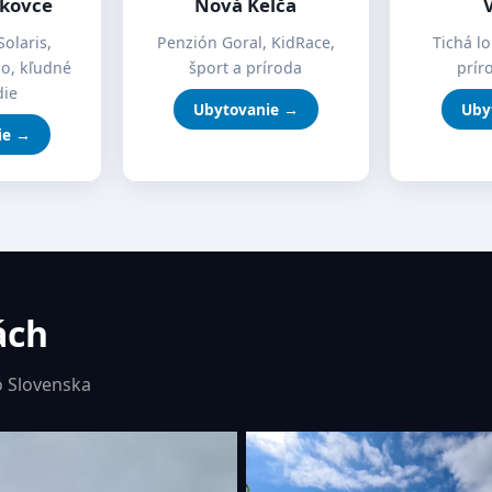
íkovce
Nová Kelča
Solaris,
Penzión Goral, KidRace,
Tichá lo
mo, kľudné
šport a príroda
prír
die
Ubytovanie →
Uby
ie →
ách
 Slovenska