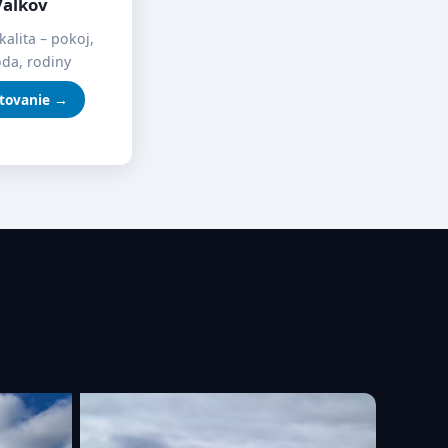
Valkov
kalita – pokoj,
oda, rodiny
tovanie →