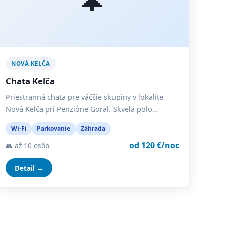
NOVÁ KELČA
Chata Kelča
Priestranná chata pre väčšie skupiny v lokalite
Nová Kelča pri Penzióne Goral. Skvelá polo…
Wi-Fi
Parkovanie
Záhrada
od 120 €/noc
👥 až 10 osôb
Detail →