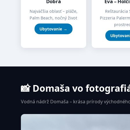
Dobrá
Eva – Holč
Najväčšia oblasť – pláže,
Reštaurácia 
Palm Beach, nočný život
Pizzeria Paler
prostre
Ubytovanie →
Ubytovan
📸 Domaša vo fotografi
Vodná nádrž Domaša – krása prírody východného