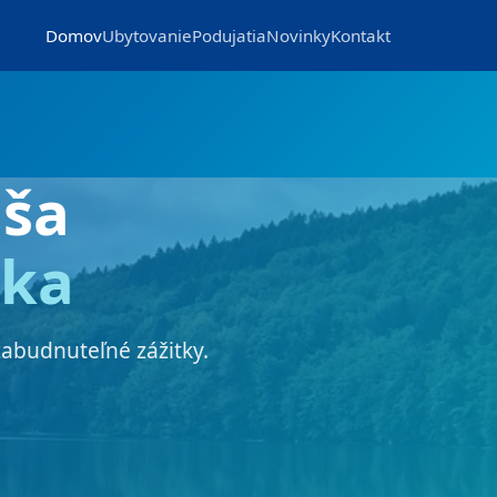
Domov
Ubytovanie
Podujatia
Novinky
Kontakt
ša
nka
zabudnuteľné zážitky.