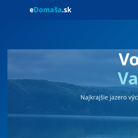
e
Domaša
.sk
V
Va
Najkrajšie jazero vý