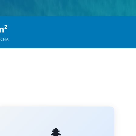
m²
OCHA
🌲