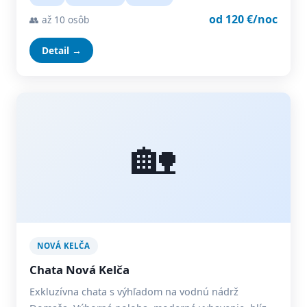
od 120 €/noc
👥 až 10 osôb
Detail →
🏡
NOVÁ KELČA
Chata Nová Kelča
Exkluzívna chata s výhľadom na vodnú nádrž