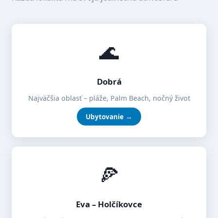
🌊
Dobrá
Najväčšia oblasť – pláže, Palm Beach, nočný život
Ubytovanie →
🍕
Eva – Holčíkovce