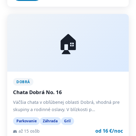
🏠
DOBRÁ
Chata Dobrá No. 16
Väčšia chata v obľúbenej oblasti Dobrá, vhodná pre
skupiny a rodinné oslavy. V blízkosti p…
Parkovanie
Záhrada
Gril
od 16 €/noc
👥 až 15 osôb