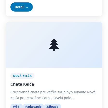
Detail →
🌲
NOVÁ KELČA
Chata Kelča
Priestranná chata pre väčšie skupiny v lokalite Nová
Kelča pri Penzióne Goral. Skvelá polo…
Wi-Fi
Parkovanie
Záhrada