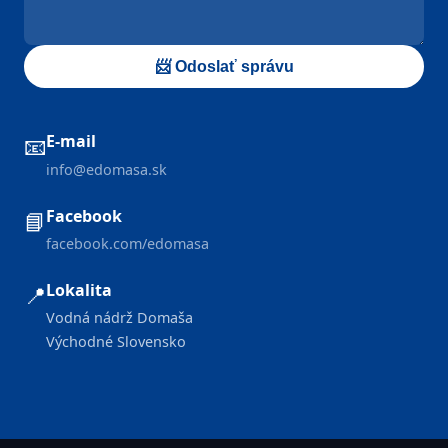
📨 Odoslať správu
E-mail
📧
info@edomasa.sk
Facebook
📘
facebook.com/edomasa
Lokalita
📍
Vodná nádrž Domaša
Východné Slovensko