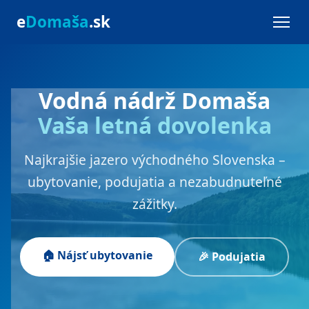
e
Domaša
.sk
Vodná nádrž Domaša
Vaša letná dovolenka
Najkrajšie jazero východného Slovenska –
ubytovanie, podujatia a nezabudnuteľné
zážitky.
🏠 Nájsť ubytovanie
🎉 Podujatia