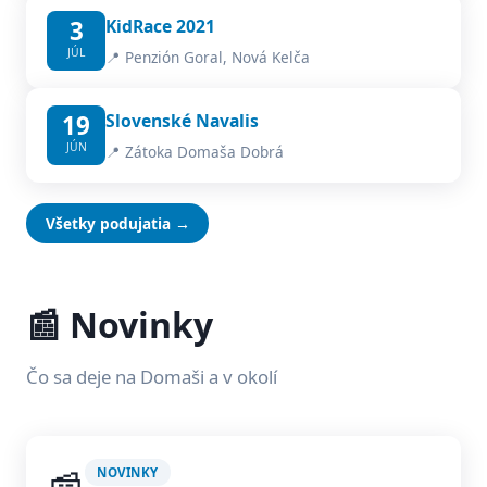
3
KidRace 2021
JÚL
📍 Penzión Goral, Nová Kelča
19
Slovenské Navalis
JÚN
📍 Zátoka Domaša Dobrá
Všetky podujatia →
📰 Novinky
Čo sa deje na Domaši a v okolí
NOVINKY