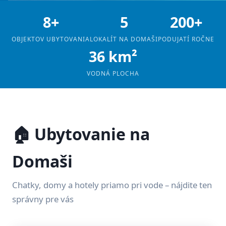
8+
5
200+
OBJEKTOV UBYTOVANIA
LOKALÍT NA DOMAŠI
PODUJATÍ ROČNE
36 km²
VODNÁ PLOCHA
🏠 Ubytovanie na
Domaši
Chatky, domy a hotely priamo pri vode – nájdite ten
správny pre vás