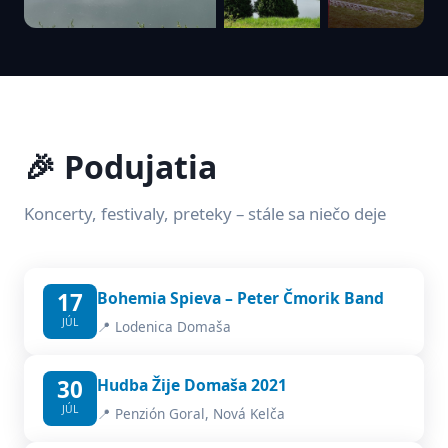
🎉 Podujatia
Koncerty, festivaly, preteky – stále sa niečo deje
17
Bohemia Spieva – Peter Čmorik Band
JÚL
📍 Lodenica Domaša
30
Hudba Žije Domaša 2021
JÚL
📍 Penzión Goral, Nová Kelča