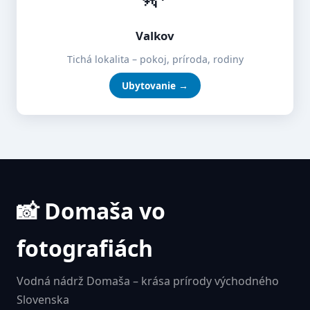
Valkov
Tichá lokalita – pokoj, príroda, rodiny
Ubytovanie →
📸 Domaša vo
fotografiách
Vodná nádrž Domaša – krása prírody východného
Slovenska