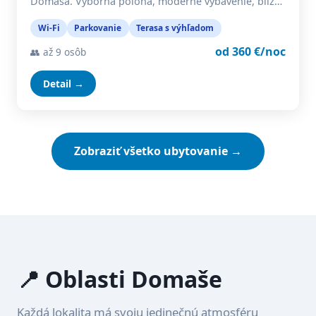
Domaša. Výborná poloha, moderné vybavenie, blíz…
Wi-Fi
Parkovanie
Terasa s výhľadom
od 360 €/noc
👥 až 9 osôb
Detail →
Zobraziť všetko ubytovanie →
📍 Oblasti Domaše
Každá lokalita má svoju jedinečnú atmosféru