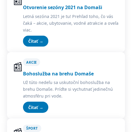
📰
Otvorenie sezóny 2021 na Domaši
Letná sezóna 2021 je tu! Prehľad toho, čo vás
čaká – akcie, ubytovanie, vodné atrakcie a oveľa
viac.
Čítať →
📰
AKCIE
Bohoslužba na brehu Domaše
Už túto nedeľu sa uskutoční bohoslužba na
brehu Domaše. Príďte si vychutnať jedinečnú
atmosféru pri vode.
Čítať →
ŠPORT