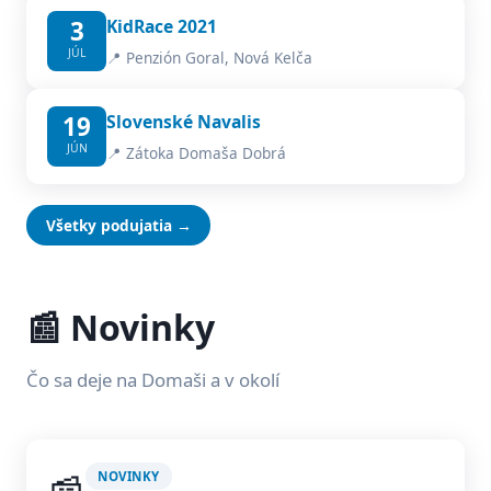
3
KidRace 2021
JÚL
📍 Penzión Goral, Nová Kelča
19
Slovenské Navalis
JÚN
📍 Zátoka Domaša Dobrá
Všetky podujatia →
📰 Novinky
Čo sa deje na Domaši a v okolí
NOVINKY