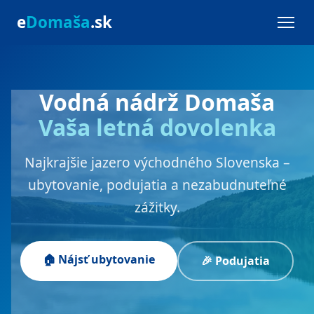
e
Domaša
.sk
Vodná nádrž Domaša
Vaša letná dovolenka
Najkrajšie jazero východného Slovenska –
ubytovanie, podujatia a nezabudnuteľné
zážitky.
🏠 Nájsť ubytovanie
🎉 Podujatia