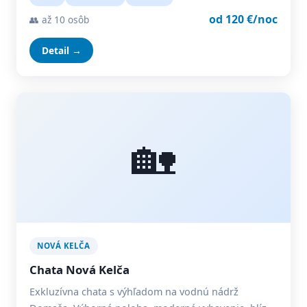
od 120 €/noc
👥 až 10 osôb
Detail →
🏡
NOVÁ KELČA
Chata Nová Kelča
Exkluzívna chata s výhľadom na vodnú nádrž