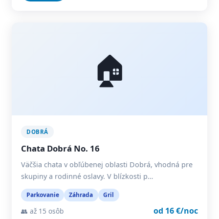
🏠
DOBRÁ
Chata Dobrá No. 16
Väčšia chata v obľúbenej oblasti Dobrá, vhodná pre
skupiny a rodinné oslavy. V blízkosti p…
Parkovanie
Záhrada
Gril
od 16 €/noc
👥 až 15 osôb