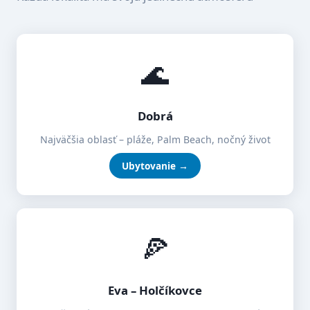
🌊
Dobrá
Najväčšia oblasť – pláže, Palm Beach, nočný život
Ubytovanie →
🍕
Eva – Holčíkovce