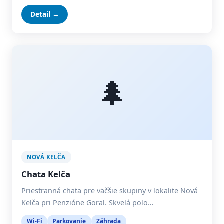
Detail →
🌲
NOVÁ KELČA
Chata Kelča
Priestranná chata pre väčšie skupiny v lokalite Nová
Kelča pri Penzióne Goral. Skvelá polo…
Wi-Fi
Parkovanie
Záhrada