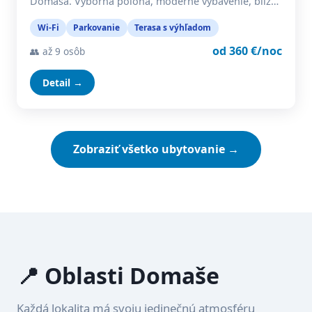
Domaša. Výborná poloha, moderné vybavenie, blíz…
Wi-Fi
Parkovanie
Terasa s výhľadom
od 360 €/noc
👥 až 9 osôb
Detail →
Zobraziť všetko ubytovanie →
📍 Oblasti Domaše
Každá lokalita má svoju jedinečnú atmosféru