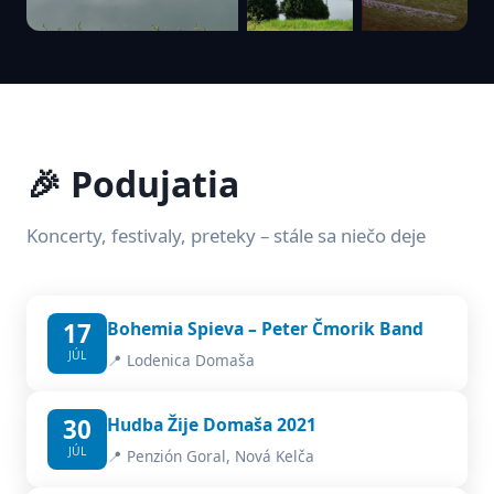
🎉 Podujatia
Koncerty, festivaly, preteky – stále sa niečo deje
17
Bohemia Spieva – Peter Čmorik Band
JÚL
📍 Lodenica Domaša
30
Hudba Žije Domaša 2021
JÚL
📍 Penzión Goral, Nová Kelča