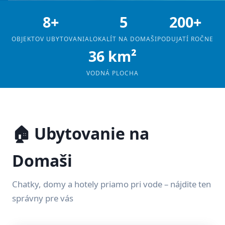
8+
5
200+
OBJEKTOV UBYTOVANIA
LOKALÍT NA DOMAŠI
PODUJATÍ ROČNE
36 km²
VODNÁ PLOCHA
🏠 Ubytovanie na
Domaši
Chatky, domy a hotely priamo pri vode – nájdite ten
správny pre vás