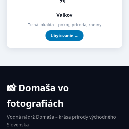
Valkov
Tichá lokalita – pokoj, príroda, rodiny
Ubytovanie →
📸 Domaša vo
fotografiách
Vodná nádrž Domaša – krása prírody východného
Slovenska