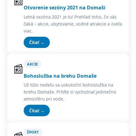
📰
Otvorenie sezóny 2021 na Domaši
Letná sezóna 2021 je tu! Prehľad toho, čo vás
čaká – akcie, ubytovanie, vodné atrakcie a oveľa
viac.
Čítať →
📰
AKCIE
Bohoslužba na brehu Domaše
Už túto nedeľu sa uskutoční bohoslužba na
brehu Domaše. Príďte si vychutnať jedinečnú
atmosféru pri vode.
Čítať →
ŠPORT