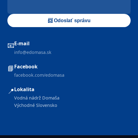
📨 Odoslať správu
E-mail
📧
info@edomasa.sk
Facebook
📘
facebook.com/edomasa
Lokalita
📍
Vodná nádrž Domaša
Východné Slovensko